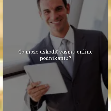
Čo môže uškodiť vášmu online
podnikaniu?