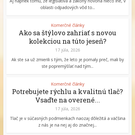
Aj napriek tomu, že legislatíva a zákony hovoria niečo iné, v
oblasti odpadových vôd to...
Komerčné články
Ako sa štýlovo zahriať s novou
kolekciou na túto jeseň?
17 júla, 2026
Ak ste sa už zmierili s tým, že leto je pomaly preč, mali by
ste popremýšľať nad tým...
Komerčné články
Potrebujete rýchlu a kvalitnú tlač?
Vsaďte na overené...
17 júla, 2026
Tlač je v súčasných podmienkach naozaj dôležitá a väčšina
z nás je na nej aj do značnej...