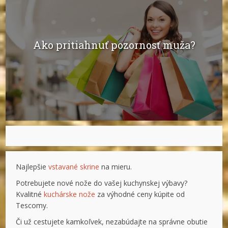
Ako pritiahnuť pozornosť muža?
Najlepšie
vstavané skrine
na mieru.
Potrebujete nové nože do vašej kuchynskej výbavy?
Kvalitné
kuchárske nože
za výhodné ceny kúpite od
Tescomy.
Či už cestujete kamkoľvek, nezabúdajte na správne obutie