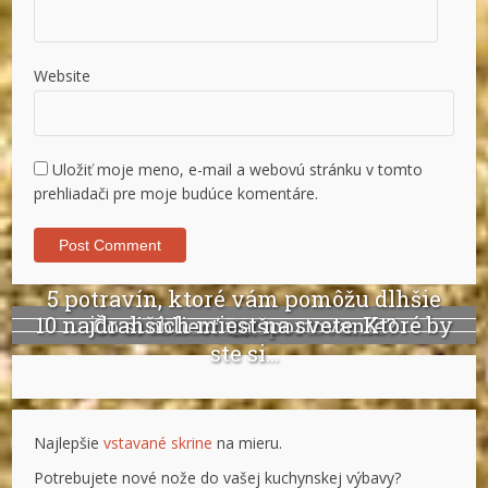
Website
Uložiť moje meno, e-mail a webovú stránku v tomto
prehliadači pre moje budúce komentáre.
5 potravín, ktoré vám pomôžu dlhšie
10 najdrahších miest na svete. Ktoré by
Čo si obliecť na športovanie?
žiť
ste si...
Najlepšie
vstavané skrine
na mieru.
Potrebujete nové nože do vašej kuchynskej výbavy?