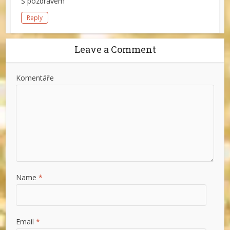
S pozdravem
Reply
Leave a Comment
Komentáře
Name
*
Email
*