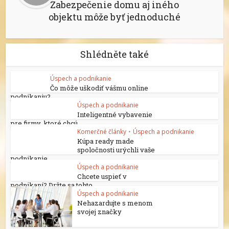
Zabezpečenie domu aj iného
objektu môže byť jednoduché
Shlédněte také
Úspech a podnikanie
Čo môže uškodiť vášmu online
podnikaniu?
Úspech a podnikanie
Inteligentné vybavenie
pre firmy, ktoré chcú...
Komerčné články
•
Úspech a podnikanie
Kúpa ready made
spoločnosti urýchli vaše
podnikanie
Úspech a podnikanie
Chcete uspieť v
podnikaní? Držte sa tohto
Úspech a podnikanie
Nehazardujte s menom
svojej značky