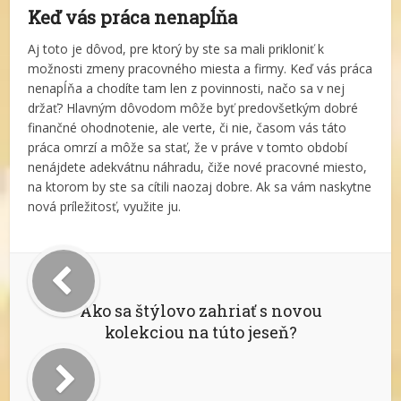
Keď vás práca nenapĺňa
Aj toto je dôvod, pre ktorý by ste sa mali prikloniť k
možnosti zmeny pracovného miesta a firmy. Keď vás práca
nenapĺňa a chodíte tam len z povinnosti, načo sa v nej
držať? Hlavným dôvodom môže byť predovšetkým dobré
finančné ohodnotenie, ale verte, či nie, časom vás táto
práca omrzí a môže sa stať, že v práve v tomto období
nenájdete adekvátnu náhradu, čiže nové pracovné miesto,
na ktorom by ste sa cítili naozaj dobre. Ak sa vám naskytne
nová príležitosť, využite ju.
Ako sa štýlovo zahriať s novou
kolekciou na túto jeseň?