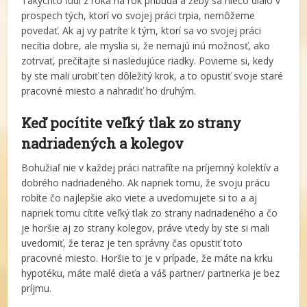
Takýchto ľudí z roka na rok pribúda a žeby sa niečo dialo v
prospech tých, ktorí vo svojej práci trpia, nemôžeme
povedať. Ak aj vy patríte k tým, ktorí sa vo svojej práci
necítia dobre, ale myslia si, že nemajú inú možnosť, ako
zotrvať, prečítajte si nasledujúce riadky. Povieme si, kedy
by ste mali urobiť ten dôležitý krok, a to opustiť svoje staré
pracovné miesto a nahradiť ho druhým.
Keď pocítite veľký tlak zo strany
nadriadených a kolegov
Bohužiaľ nie v každej práci natrafíte na príjemný kolektív a
dobrého nadriadeného. Ak napriek tomu, že svoju prácu
robíte čo najlepšie ako viete a uvedomujete si to a aj
napriek tomu cítite veľký tlak zo strany nadriadeného a čo
je horšie aj zo strany kolegov, práve vtedy by ste si mali
uvedomiť, že teraz je ten správny čas opustiť toto
pracovné miesto. Horšie to je v prípade, že máte na krku
hypotéku, máte malé dieťa a váš partner/ partnerka je bez
príjmu.