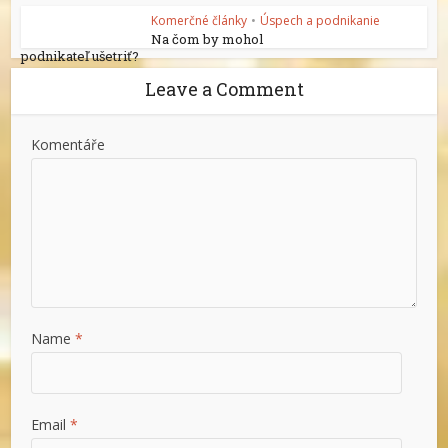
Komerčné články
•
Úspech a podnikanie
Na čom by mohol
podnikateľ ušetriť?
Leave a Comment
Komentáře
Name
*
Email
*