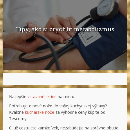
Tipy, ako si zrýchliť metabolizmus
Najlepšie
vstavané skrine
na mieru.
Potrebujete nové nože do vašej kuchynskej výbavy?
Kvalitné
kuchárske nože
za výhodné ceny kúpite od
Tescomy.
Či už cestujete kamkoľvek, nezabúdajte na správne obutie