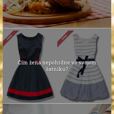
Čím žena nepohrdne vo svojom
šatníku?