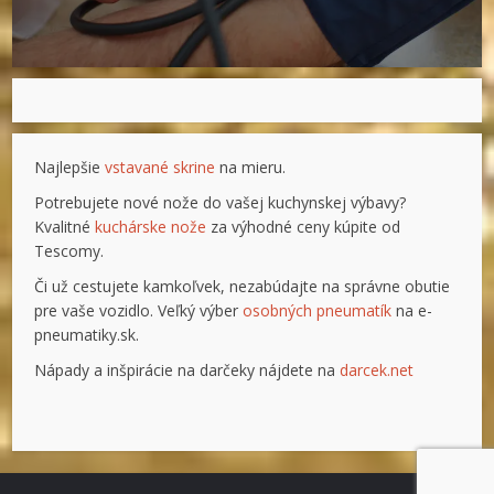
Najlepšie
vstavané skrine
na mieru.
Potrebujete nové nože do vašej kuchynskej výbavy?
Kvalitné
kuchárske nože
za výhodné ceny kúpite od
Tescomy.
Či už cestujete kamkoľvek, nezabúdajte na správne obutie
pre vaše vozidlo. Veľký výber
osobných pneumatík
na e-
pneumatiky.sk.
Nápady a inšpirácie na darčeky nájdete na
darcek.net