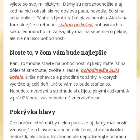
výlete so svojimi blízkymi. Dámy sú nerozhodnejšie a aj
keď na nich obsah skrine doslova padá, nevedia, čo si na
seba obliecť. Páni si s týmto ťažkú hlavu nerobia. Ak idú na
formálnejšie stretnutie,
siahnu po košeli
, nohaviciach a
saku. Jednoducho im záleží, aby mali na sebe niečo pekné,
ale nie na úkor pohodlnosti.
Noste to, v čom vám bude najlepšie
Páni, rozhodne stavte na pohodlnosť. Aj keby máte ísť na
dôležité stretnutie, zvoľte si radšej
pohodlnejšie SLIM
košele
, širšie nohavice a pohodlné topánky, v ktorých
vydržíte aj celý deň. Určite vám to bude stáť za to.
Nebudete nervózni a stretnutie si užijete plnými dúškami. A
v práci? V práci vás nebude nič znervózňovať.
Pokrývka hlavy
Cez horúce letné dni by nielen páni, ale aj dámy mali nosiť
vzdušnejšie a hlavne bavlnené oblečenie, ktoré pokožku
nedráždi, ale chráni. Rozhodne ale nepodceňujte ochranu