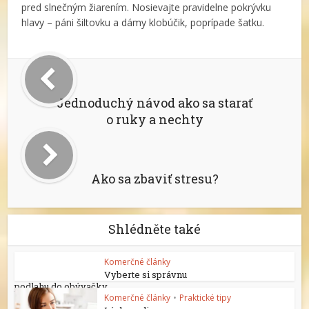
pred slnečným žiarením. Nosievajte pravidelne pokrývku
hlavy – páni šiltovku a dámy klobúčik, poprípade šatku.
Jednoduchý návod ako sa starať
o ruky a nechty
Ako sa zbaviť stresu?
Shlédněte také
Komerčné články
Vyberte si správnu
podlahu do obývačky
Komerčné články
•
Praktické tipy