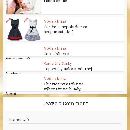
Láska online
Móda a krása
Čím žena nepohrdne vo
svojom šatníku?
Móda a krása
Čo si obliecť na
športovanie?
Komerčné články
Top vychytávky modernej
kuchyne
Móda a krása
Objavte tipy a triky na
výber zimnej bundy,
ktorá...
Leave a Comment
Komentáře