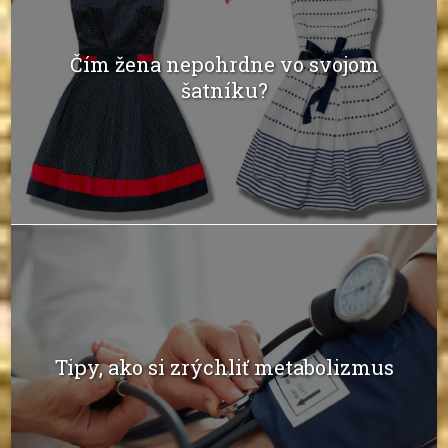
Čím žena nepohrdne vo svojom
šatníku?
Tipy, ako si zrýchliť metabolizmus