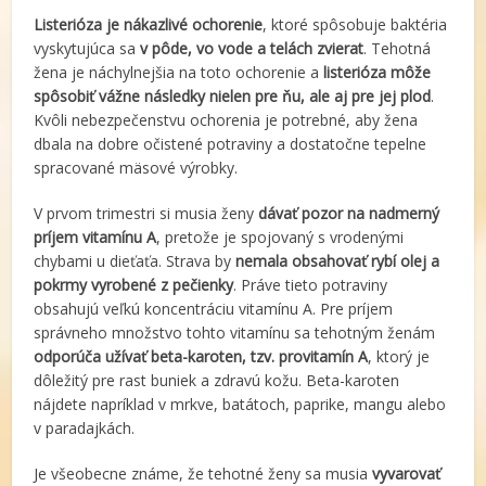
Listerióza
je nákazlivé ochorenie
, ktoré spôsobuje baktéria
vyskytujúca sa
v pôde, vo vode a telách zvierat
. Tehotná
žena je náchylnejšia na toto ochorenie a
listerióza môže
spôsobiť vážne následky nielen pre ňu, ale aj pre jej plod
.
Kvôli nebezpečenstvu ochorenia je potrebné, aby žena
dbala na dobre očistené potraviny a dostatočne tepelne
spracované mäsové výrobky.
V prvom trimestri si musia ženy
dávať pozor na nadmerný
príjem vitamínu A
, pretože je spojovaný s vrodenými
chybami u dieťaťa. Strava by
nemala obsahovať rybí olej a
pokrmy vyrobené z pečienky
. Práve tieto potraviny
obsahujú veľkú koncentráciu vitamínu A. Pre príjem
správneho množstvo tohto vitamínu sa tehotným ženám
odporúča užívať beta-karoten, tzv. provitamín A
, ktorý je
dôležitý pre rast buniek a zdravú kožu. Beta-karoten
nájdete napríklad v mrkve, batátoch, paprike, mangu alebo
v paradajkách.
Je všeobecne známe, že tehotné ženy sa musia
vyvarovať