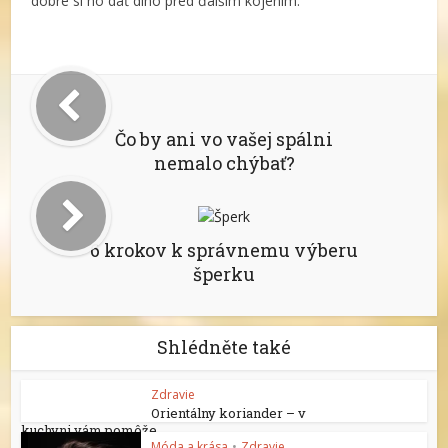
dobré si ho dať dlho pred ďalším kojením.
Čo by ani vo vašej spálni
nemalo chýbať?
6 krokov k správnemu výberu
šperku
Shlédněte také
Zdravie
Orientálny koriander – v
kuchyni vám pomôže
Móda a krása
•
Zdravie