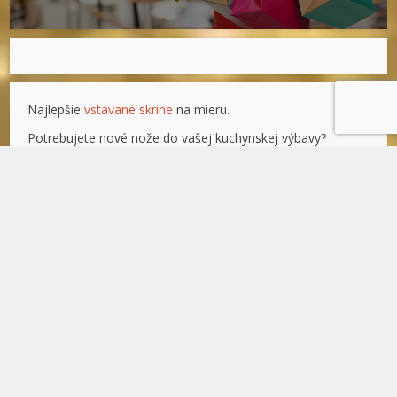
Najlepšie
vstavané skrine
na mieru.
Potrebujete nové nože do vašej kuchynskej výbavy?
Kvalitné
kuchárske nože
za výhodné ceny kúpite od
Tescomy.
Či už cestujete kamkoľvek, nezabúdajte na správne obutie
pre vaše vozidlo. Veľký výber
osobných pneumatík
na e-
pneumatiky.sk.
Nápady a inšpirácie na darčeky nájdete na
darcek.net
Voyagemagazin.sk © Všechna práva vyhrazena