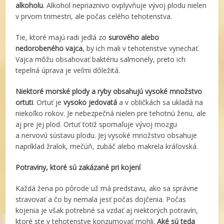
alkoholu
. Alkohol nepriaznivo ovplyvňuje vývoj plodu nielen
v prvom trimestri, ale počas celého tehotenstva.
Tie, ktoré majú radi jedlá zo
surového alebo
nedorobeného vajca
, by ich mali v tehotenstve vynechať.
Vajca môžu obsahovať baktériu salmonely, preto ich
tepelná úprava je veľmi dôležitá.
Niektoré morské plody a ryby obsahujú vysoké množstvo
ortuti
. Ortuť je
vysoko jedovatá
a v obličkách sa ukladá na
niekoľko rokov. Je nebezpečná nielen pre tehotnú ženu, ale
aj pre jej plod. Ortuť totiž spomaľuje vývoj mozgu
a nervovú sústavu plodu. Jej vysoké množstvo obsahuje
napríklad žralok, mečúň, zubáč alebo makrela kráľovská.
Potraviny, ktoré sú zakázané pri kojení
Každá žena po pôrode už má predstavu, ako sa správne
stravovať a čo by nemala jesť počas dojčenia. Počas
kojenia je však potrebné sa vzdať aj niektorých potravín,
ktoré ste v tehotenstve konzumovať mohli.
Aké sú teda