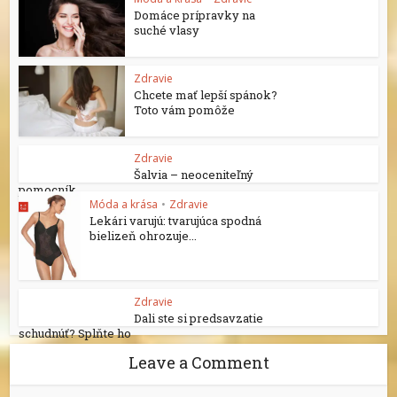
Domáce prípravky na
suché vlasy
Zdravie
Chcete mať lepší spánok?
Toto vám pomôže
Zdravie
Šalvia – neoceniteľný
pomocník
Móda a krása
•
Zdravie
Lekári varujú: tvarujúca spodná
bielizeň ohrozuje...
Zdravie
Dali ste si predsavzatie
schudnúť? Splňte ho
Leave a Comment