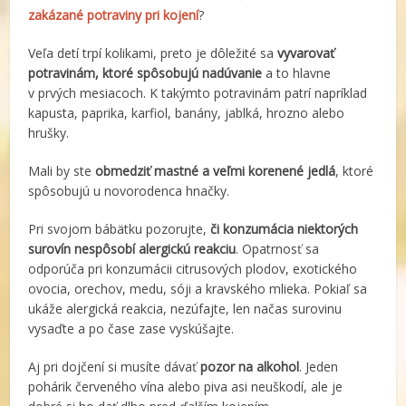
zakázané potraviny pri kojení
?
Veľa detí trpí kolikami, preto je dôležité sa
vyvarovať
potravinám, ktoré spôsobujú nadúvanie
a to hlavne
v prvých mesiacoch. K takýmto potravinám patrí napríklad
kapusta, paprika, karfiol, banány, jablká, hrozno alebo
hrušky.
Mali by ste
obmedziť mastné a veľmi korenené jedlá
, ktoré
spôsobujú u novorodenca hnačky.
Pri svojom bábätku pozorujte,
či konzumácia niektorých
surovín nespôsobí alergickú reakciu
. Opatrnosť sa
odporúča pri konzumácii citrusových plodov, exotického
ovocia, orechov, medu, sóji a kravského mlieka. Pokiaľ sa
ukáže alergická reakcia, nezúfajte, len načas surovinu
vysaďte a po čase zase vyskúšajte.
Aj pri dojčení si musíte dávať
pozor na alkohol
. Jeden
pohárik červeného vína alebo piva asi neuškodí, ale je