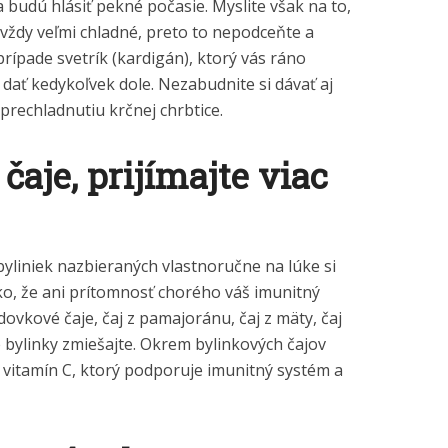
 budú hlásiť pekné počasie. Myslite však na to,
 vždy veľmi chladné, preto to nepodceňte a
rípade svetrík (kardigán), ktorý vás ráno
dať kedykoľvek dole. Nezabudnite si dávať aj
prechladnutiu krčnej chrbtice.
čaje, prijímajte viac
byliniek nazbieraných vlastnoručne na lúke si
ko, že ani prítomnosť chorého váš imunitný
ovkové čaje, čaj z pamajoránu, čaj z mäty, čaj
vé bylinky zmiešajte. Okrem bylinkových čajov
 vitamín C, ktorý podporuje imunitný systém a