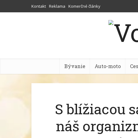
Kontakt
Reklama
Komerčné články
Bývanie
Auto-moto
Ce
S blížiacou 
náš organiz