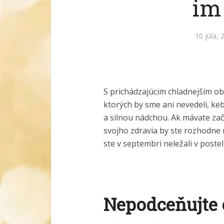
im
10 júla, 
S prichádzajúcim chladnejším o
ktorých by sme ani nevedeli, ke
a silnou nádchou. Ak mávate za
svojho zdravia by ste rozhodne 
ste v septembri neležali v post
Nepodceňujte 