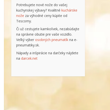
Potrebujete nové nože do vašej
kuchynskej výbavy? Kvalitné
kuchárske
nože
za výhodné ceny kúpite od
Tescomy.
Či už cestujete kamkoľvek, nezabúdajte
na správne obutie pre vaše vozidlo.
Veľký výber
osobných pneumatík
na e-
pneumatiky.sk.
Nápady a inšpirácie na darčeky nájdete
na
darcek.net