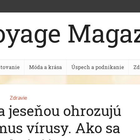
stovanie
Móda a krása
Úspech a podnikanie
Zd
Zdravie
sa jeseňou ohrozujú
mus vírusy. Ako sa