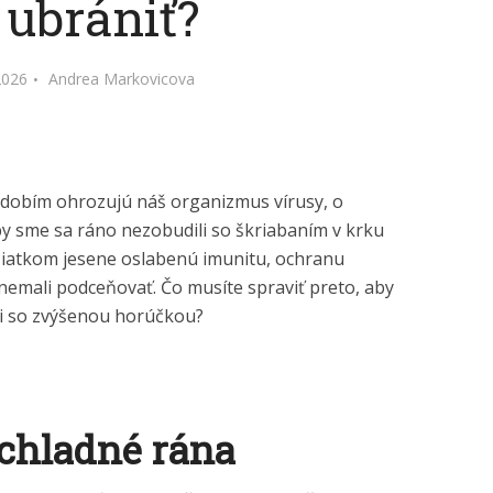
 ubrániť?
2026
Andrea Markovicova
bdobím ohrozujú náš organizmus vírusy, o
by sme sa ráno nezobudili so škriabaním v krku
čiatkom jesene oslabenú imunitu, ochranu
nemali podceňovať. Čo musíte spraviť preto, aby
eli so zvýšenou horúčkou?
chladné rána