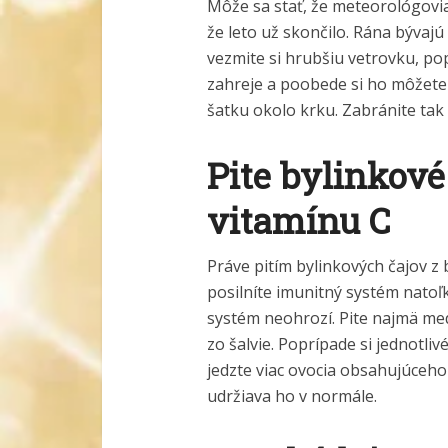
Môže sa stať, že meteorológovia
že leto už skončilo. Rána bývajú
vezmite si hrubšiu vetrovku, pop
zahreje a poobede si ho môžete 
šatku okolo krku. Zabránite tak 
Pite bylinkové 
vitamínu C
Práve pitím bylinkových čajov z 
posilníte imunitný systém natoľ
systém neohrozí. Pite najmä med
zo šalvie. Poprípade si jednotli
jedzte viac ovocia obsahujúceho
udržiava ho v normále.