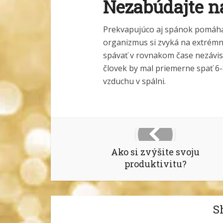
Nezabúdajte n
Prekvapujúco aj spánok pomáha
organizmus si zvyká na extrémne
spávať v rovnakom čase nezávisle
človek by mal priemerne spať 6
vzduchu v spálni.
Ako si zvýšite svoju
produktivitu?
S