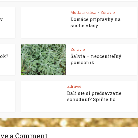
Móda a krása
Zdravie
•
 v
Domáce prípravky na
suché vlasy
Zdravie
nok?
Šalvia – neoceniteľný
pomocník
Zdravie
Dali ste si predsavzatie
schudnúť? Splňte ho
ave a Comment