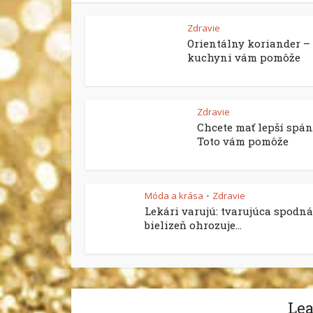
Zdravie
Orientálny koriander –
kuchyni vám pomôže
Zdravie
Chcete mať lepší spá
Toto vám pomôže
Móda a krása
Zdravie
•
Lekári varujú: tvarujúca spodná
bielizeň ohrozuje...
Le