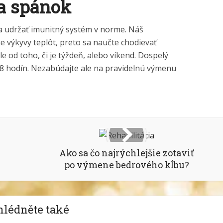
a spánok
 udržať imunitný systém v norme. Náš
 výkyvy teplôt, preto sa naučte chodievať
 od toho, či je týždeň, alebo víkend. Dospelý
-8 hodín. Nezabúdajte ale na pravidelnú výmenu
Ako sa čo najrýchlejšie zotaviť
po výmene bedrového kĺbu?
hlédněte také