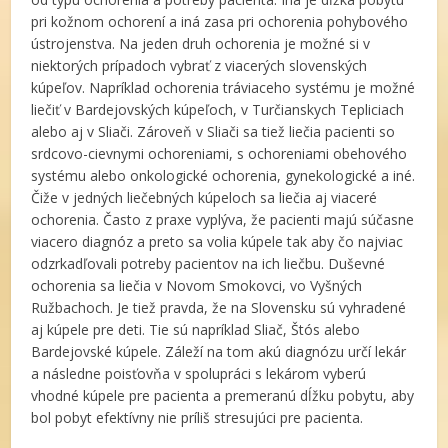
pri kožnom ochorení a iná zasa pri ochorenia pohybového
ústrojenstva. Na jeden druh ochorenia je možné si v
niektorých prípadoch vybrať z viacerých slovenských
kúpeľov. Napríklad ochorenia tráviaceho systému je možné
liečiť v Bardejovských kúpeľoch, v Turčianskych Tepliciach
alebo aj v Sliači. Zároveň v Sliači sa tiež liečia pacienti so
srdcovo-cievnymi ochoreniami, s ochoreniami obehového
systému alebo onkologické ochorenia, gynekologické a iné.
Čiže v jedných liečebných kúpeloch sa liečia aj viaceré
ochorenia. Často z praxe vyplýva, že pacienti majú súčasne
viacero diagnóz a preto sa volia kúpele tak aby čo najviac
odzrkadľovali potreby pacientov na ich liečbu. Duševné
ochorenia sa liečia v Novom Smokovci, vo Vyšných
Ružbachoch. Je tiež pravda, že na Slovensku sú vyhradené
aj kúpele pre deti. Tie sú napríklad Sliač, Štós alebo
Bardejovské kúpele. Záleží na tom akú diagnózu určí lekár
a následne poisťovňa v spolupráci s lekárom vyberú
vhodné kúpele pre pacienta a premeranú dĺžku pobytu, aby
bol pobyt efektívny nie príliš stresujúci pre pacienta.