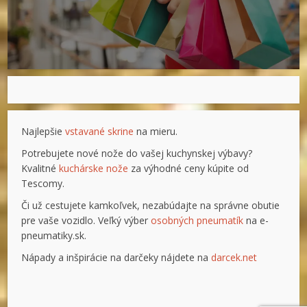
Najlepšie
vstavané skrine
na mieru.
Potrebujete nové nože do vašej kuchynskej výbavy?
Kvalitné
kuchárske nože
za výhodné ceny kúpite od
Tescomy.
Či už cestujete kamkoľvek, nezabúdajte na správne obutie
pre vaše vozidlo. Veľký výber
osobných pneumatík
na e-
pneumatiky.sk.
Nápady a inšpirácie na darčeky nájdete na
darcek.net