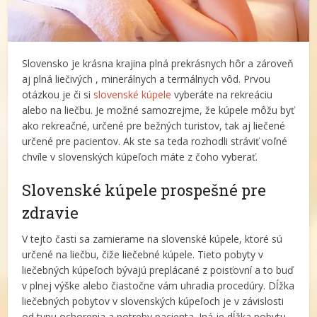
Slovensko je krásna krajina plná prekrásnych hôr a zároveň
aj plná liečivých , minerálnych a termálnych vôd. Prvou
otázkou je či si
slovenské kúpele
vyberáte na rekreáciu
alebo na liečbu. Je možné samozrejme, že kúpele môžu byť
ako rekreačné, určené pre bežných turistov, tak aj liečené
určené pre pacientov. Ak ste sa teda rozhodli stráviť voľné
chvíle v slovenských kúpeľoch máte z čoho vyberať.
Slovenské kúpele prospešné pre
zdravie
V tejto časti sa zamierame na slovenské kúpele, ktoré sú
určené na liečbu, čiže liečebné kúpele. Tieto pobyty v
liečebných kúpeľoch bývajú preplácané z poisťovní a to buď
v plnej výške alebo čiastočne vám uhradia procedúry. Dĺžka
liečebných pobytov v slovenských kúpeľoch je v závislosti
od typu ochorenia a potreby pacienta. Iná je dĺžka pobytu