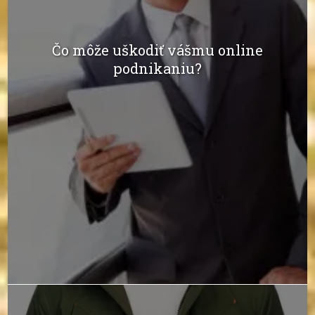
Čo môže uškodiť vášmu online
podnikaniu?