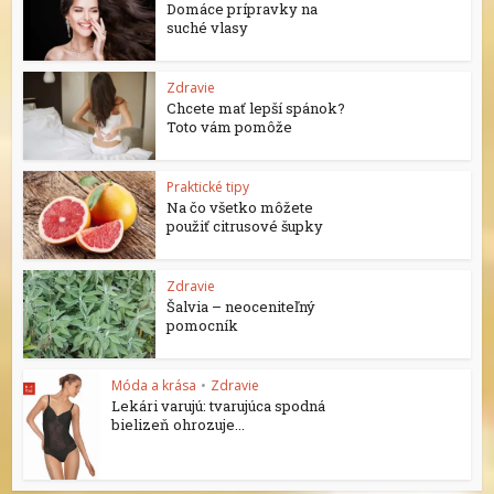
Domáce prípravky na
suché vlasy
Zdravie
Chcete mať lepší spánok?
Toto vám pomôže
Praktické tipy
Na čo všetko môžete
použiť citrusové šupky
Zdravie
Šalvia – neoceniteľný
pomocník
Móda a krása
•
Zdravie
Lekári varujú: tvarujúca spodná
bielizeň ohrozuje...