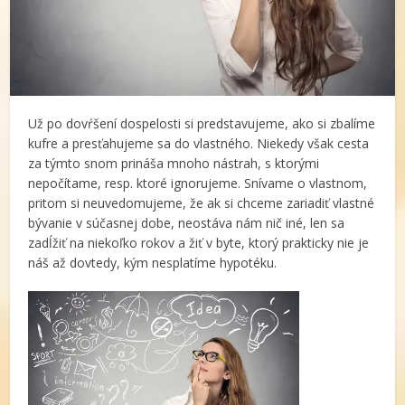
Už po dovŕšení dospelosti si predstavujeme, ako si zbalíme
kufre a presťahujeme sa do vlastného. Niekedy však cesta
za týmto snom prináša mnoho nástrah, s ktorými
nepočítame, resp. ktoré ignorujeme. Snívame o vlastnom,
pritom si neuvedomujeme, že ak si chceme zariadiť vlastné
bývanie v súčasnej dobe, neostáva nám nič iné, len sa
zadĺžiť na niekoľko rokov a žiť v byte, ktorý prakticky nie je
náš až dovtedy, kým nesplatíme hypotéku.