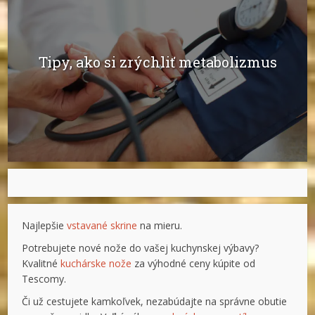
Tipy, ako si zrýchliť metabolizmus
Najlepšie
vstavané skrine
na mieru.
Potrebujete nové nože do vašej kuchynskej výbavy?
Kvalitné
kuchárske nože
za výhodné ceny kúpite od
Tescomy.
Či už cestujete kamkoľvek, nezabúdajte na správne obutie