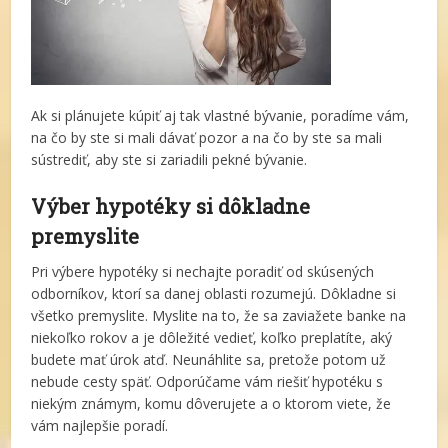
Ak si plánujete kúpiť aj tak vlastné bývanie, poradíme vám,
na čo by ste si mali dávať pozor a na čo by ste sa mali
sústrediť, aby ste si zariadili pekné bývanie.
Výber hypotéky si dôkladne
premyslite
Pri výbere hypotéky si nechajte poradiť od skúsených
odborníkov, ktorí sa danej oblasti rozumejú. Dôkladne si
všetko premyslite. Myslite na to, že sa zaviažete banke na
niekoľko rokov a je dôležité vedieť, koľko preplatíte, aký
budete mať úrok atď. Neunáhlite sa, pretože potom už
nebude cesty späť. Odporúčame vám riešiť hypotéku s
niekým známym, komu dôverujete a o ktorom viete, že
vám najlepšie poradí.