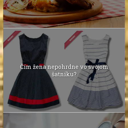
Čím žena nepohrdne vo svojom
šatníku?