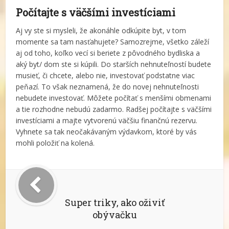
Počítajte s väčšími investíciami
Aj vy ste si mysleli, že akonáhle odkúpite byt, v tom
momente sa tam nasťahujete? Samozrejme, všetko záleží
aj od toho, koľko vecí si beriete z pôvodného bydliska a
aký byt/ dom ste si kúpili. Do starších nehnuteľností budete
musieť, či chcete, alebo nie, investovať podstatne viac
peňazí. To však neznamená, že do novej nehnuteľnosti
nebudete investovať. Môžete počítať s menšími obmenami
a tie rozhodne nebudú zadarmo. Radšej počítajte s väčšími
investíciami a majte vytvorenú väčšiu finančnú rezervu.
Vyhnete sa tak neočakávaným výdavkom, ktoré by vás
mohli položiť na kolená.
Super triky, ako oživiť
obývačku