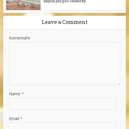
nejsou jen pro celebrity
Leave a Comment
Komentáře
Name
*
Email
*