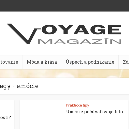
stovanie
Móda a krása
Úspech a podnikanie
Zd
agy - emócie
Praktické tipy
Umenie počúvať svoje telo
osti?