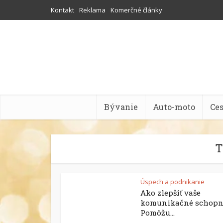
Kontakt
Reklama
Komerčné články
Bývanie
Auto-moto
Ce
T
Úspech a podnikanie
Ako zlepšiť vaše
komunikačné schopn
Pomôžu...