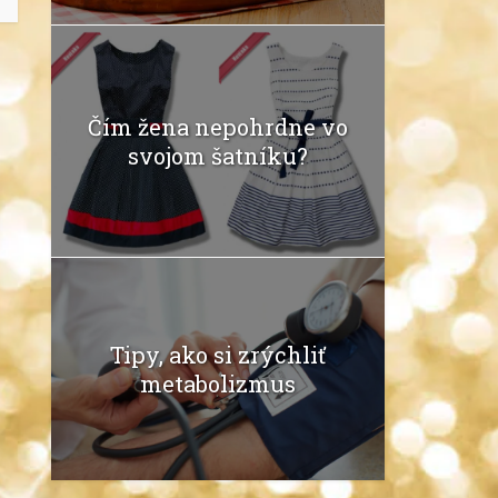
Čím žena nepohrdne vo
svojom šatníku?
Tipy, ako si zrýchliť
metabolizmus