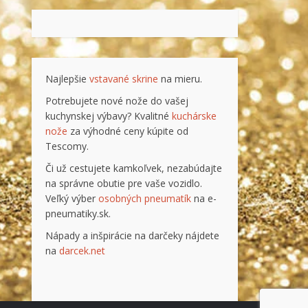
Najlepšie
vstavané skrine
na mieru.
Potrebujete nové nože do vašej
kuchynskej výbavy? Kvalitné
kuchárske
nože
za výhodné ceny kúpite od
Tescomy.
Či už cestujete kamkoľvek, nezabúdajte
na správne obutie pre vaše vozidlo.
Veľký výber
osobných pneumatík
na e-
pneumatiky.sk.
Nápady a inšpirácie na darčeky nájdete
na
darcek.net