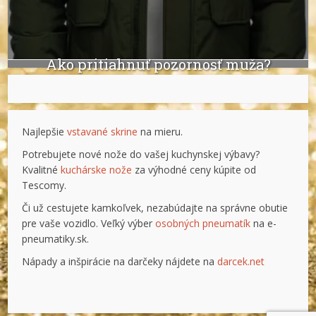
Ako pritiahnuť pozornosť muža?
Najlepšie
vstavané skrine
na mieru.
Potrebujete nové nože do vašej kuchynskej výbavy?
Kvalitné
kuchárske nože
za výhodné ceny kúpite od
Tescomy.
Či už cestujete kamkoľvek, nezabúdajte na správne obutie
pre vaše vozidlo. Veľký výber
osobných pneumatík
na e-
pneumatiky.sk.
Nápady a inšpirácie na darčeky nájdete na
darcek.net