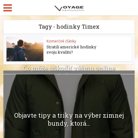
Tagy - hodinky Timex
Komerčné články
Stratili americké hodinky
svoju kvalitu?
Čo môže uškodiť vášmu online
podnikaniu?
Objavte tipy a triky na výber zimnej
bundy, ktorá...