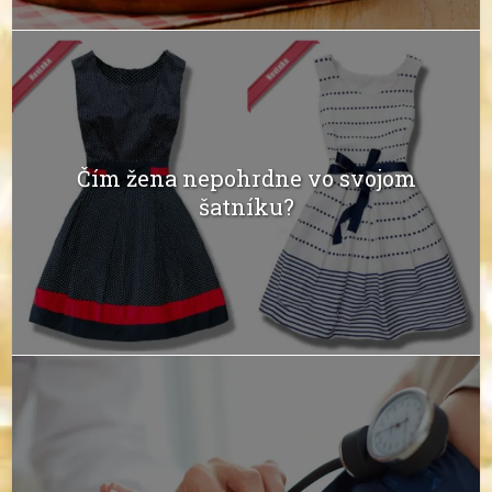
Čím žena nepohrdne vo svojom
šatníku?