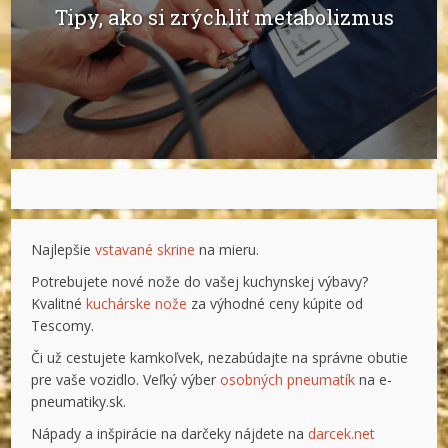
Tipy, ako si zrýchliť metabolizmus
Najlepšie
vstavané skrine
na mieru.
Potrebujete nové nože do vašej kuchynskej výbavy?
Kvalitné
kuchárske nože
za výhodné ceny kúpite od
Tescomy.
Či už cestujete kamkoľvek, nezabúdajte na správne obutie
pre vaše vozidlo. Veľký výber
osobných pneumatík
na e-
pneumatiky.sk.
Nápady a inšpirácie na darčeky nájdete na
darcek.net