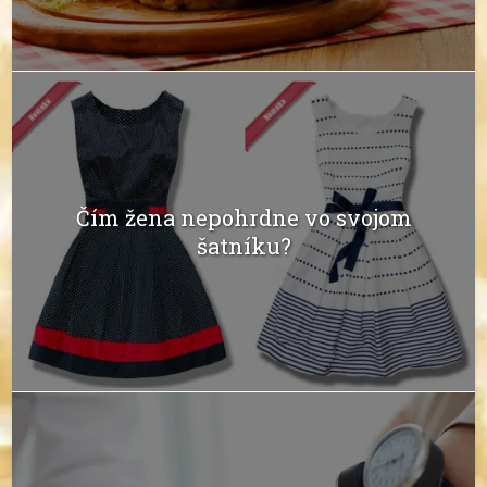
Čím žena nepohrdne vo svojom
šatníku?