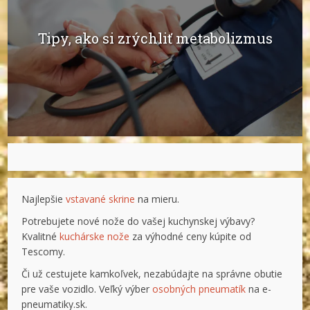
Tipy, ako si zrýchliť metabolizmus
Najlepšie
vstavané skrine
na mieru.
Potrebujete nové nože do vašej kuchynskej výbavy?
Kvalitné
kuchárske nože
za výhodné ceny kúpite od
Tescomy.
Či už cestujete kamkoľvek, nezabúdajte na správne obutie
pre vaše vozidlo. Veľký výber
osobných pneumatík
na e-
pneumatiky.sk.