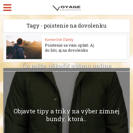
Tagy - poistenie na dovolenku
Komerčné články
Poistenie sa vám oplatí. Aj
do hôr, aj na dovolenku
Čo môže uškodiť vášmu online
podnikaniu?
Objavte tipy a triky na výber zimnej
bundy, ktorá...