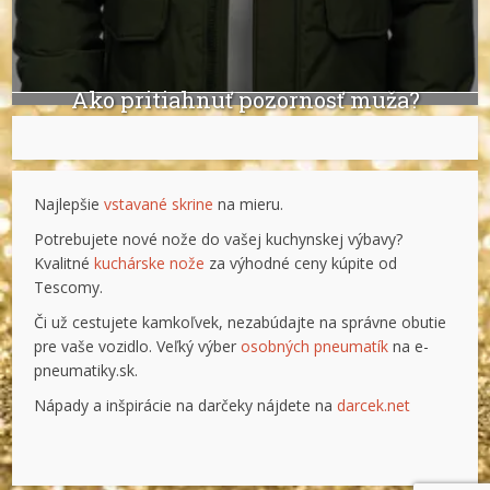
Ako pritiahnuť pozornosť muža?
Najlepšie
vstavané skrine
na mieru.
Potrebujete nové nože do vašej kuchynskej výbavy?
Kvalitné
kuchárske nože
za výhodné ceny kúpite od
Tescomy.
Či už cestujete kamkoľvek, nezabúdajte na správne obutie
pre vaše vozidlo. Veľký výber
osobných pneumatík
na e-
pneumatiky.sk.
Nápady a inšpirácie na darčeky nájdete na
darcek.net