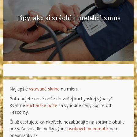
Tipy, ako si zrýchliť metabolizmus
Najlepšie
vstavané skrine
na mieru.
Potrebujete nové nože do vašej kuchynskej výbavy?
Kvalitné
kuchárske nože
za výhodné ceny kúpite od
Tescomy.
Či už cestujete kamkoľvek, nezabúdajte na správne obutie
pre vaše vozidlo. Veľký výber
osobných pneumatík
na e-
pneumatiky.sk.