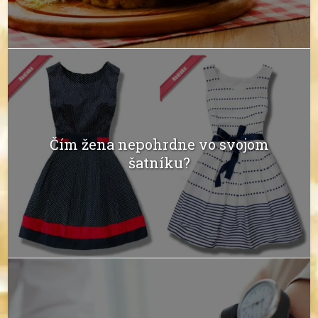
Čím žena nepohrdne vo svojom
šatníku?