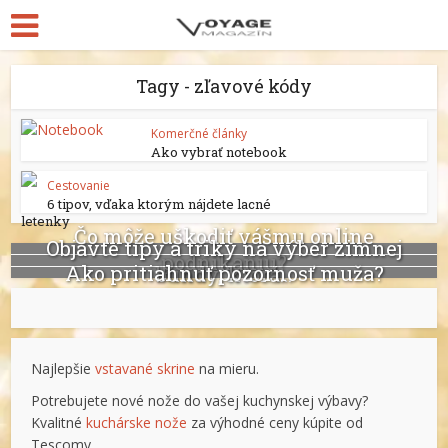
Tagy - zľavové kódy
Komerčné články
Ako vybrať notebook
Cestovanie
6 tipov, vďaka ktorým nájdete lacné
letenky
Čo môže uškodiť vášmu online
Objavte tipy a triky na výber zimnej
podnikaniu?
Ako pritiahnuť pozornosť muža?
bundy, ktorá...
Najlepšie
vstavané skrine
na mieru.
Potrebujete nové nože do vašej kuchynskej výbavy?
Kvalitné
kuchárske nože
za výhodné ceny kúpite od
Tescomy.