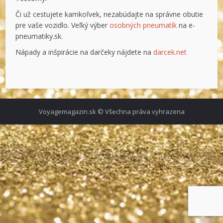
Či už cestujete kamkoľvek, nezabúdajte na správne obutie
pre vaše vozidlo. Veľký výber
osobných pneumatík
na e-
pneumatiky.sk.
Nápady a inšpirácie na darčeky nájdete na
darcek.net
Voyagemagazin.sk © Všechna práva vyhrazena