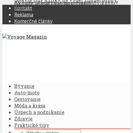
Čo môže uškodiť vášmu online podnikaniu?
Ako pritiahnuť pozornosť muža?
ktorá...
Kontakt
Reklama
Komerčné články
Bývanie
Auto-moto
Cestovanie
Móda a krása
Úspech a podnikanie
Zdravie
Praktické tipy