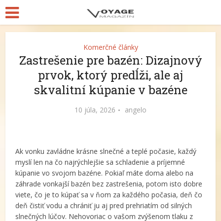
Komerčné články
Zastrešenie pre bazén: Dizajnový
prvok, ktorý predĺži, ale aj
skvalitní kúpanie v bazéne
10 júla, 2026
angelo
Ak vonku zavládne krásne slnečné a teplé počasie, každý
myslí len na čo najrýchlejšie sa schladenie a príjemné
kúpanie vo svojom bazéne. Pokiaľ máte doma alebo na
záhrade vonkajší bazén bez zastrešenia, potom isto dobre
viete, čo je to kúpať sa v ňom za každého počasia, deň čo
deň čistiť vodu a chrániť ju aj pred prehriatím od silných
slnečných lúčov. Nehovoriac o vašom zvýšenom tlaku z