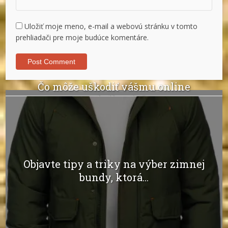
Uložiť moje meno, e-mail a webovú stránku v tomto
prehliadači pre moje budúce komentáre.
Čo môže uškodiť vášmu online
podnikaniu?
Objavte tipy a triky na výber zimnej
bundy, ktorá...