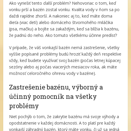
Ako vyriešiť tento ďalší problém? Nehovoriac o tom, keď
vonku prší a bazén zostal vonku. Kvalita vody v ňom sa po
daždi rapídne zhorší. A nakoniec aj to, keď máte doma
dieťa (viac detí) alebo domáceho štvornohého miláčika
(psa, mačku) a bojíte sa zakaždým, keď sa blížia k bazénu,
že padnú do neho. Ako tomuto všetkému účinne predísť?
V prípade, že váš vonkajší bazén nemá zastrešenie, všetky
vyššie popísané problémy budú hroziť každý deň respektíve
vždy, keď budete využívať svoj bazén (počas letnej kúpacej
sezóny alebo aj počas viacerých mesiacov roka, ak máte
možnosť celoročného ohrevu vody v bazéne).
Zastrešenie bazénu, výborný a
účinný pomocník na všetky
problémy
Niet pochýb o tom, že zakrytie bazénu má svoje výhody a
opodstatnenie v každej domácnosti. A to platí pre každý
vonkajší záhradný bazén, ktorý máte vonku, či už sa jedná