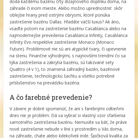
dodá každému bazénu črty dizajnového doplnku doma, na
záhrade či inom mieste. Alebo možno uprednostniť skôr
oblejšie hrany pred ostrými obrysmi, ktoré ponúka
zastrešenie bazénu Dallas. Hľadáte väčší luxus? Ak áno,
vsaďte potom na zastrešenie bazénu Casablanca alebo na
najmodernejšie prevedenia Casablanca Infinity, Casablanca
Infinity Evo respektíve zastrešenie Monaco (Monaco
Future). Problémové nie sú ani atypické tvary, či upevnenie
na stenu. Finančne výhodnými, s najnovšími trendmi čo sa
týka zastrešenia a zakrytia bazénu, sú takzvané sety
Quattro (4 v 1), to znamená záhradný bazén, bazénové
zastrešenie, technologickú šachtu a všetko potrebné
príslušenstvo na prevádzku bazéna.
A čo farebné prevedenie?
V závere je dobré spomenúť, že ani s farebnými odtieňmi
dnes nie je problém. Dá sa vybrať si vlastný vzor sfarbenia
samotného zastrešenia bazénu. Nemusíte sa báť, že práve
nové zastrešenie nebude v línii s prostredím u Vás doma,
na záhrade, chate alebo kdekoľvek inde. Špičková kvalita za