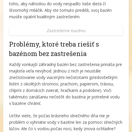
toho, aby náhodou do vody nespadlo Vaše dieťa či
štvornohý miláčik. Aby ste tomuto predišli, svoj bazén
musíte opatriť kvalitným zastrešením.
Zastrešenie bazénu
Problémy, ktoré treba riešiť s
bazénom bez zastrešenia
Každý vonkajší záhradný bazén bez zastrešenia prináša pre
majiteľa veľa nevýhod. Jednou z nich je neustále
znečisťovanie vody viacerými nečistotami (predovšetkým
lístím z okolitých stromov, prachom, papierom, trávou,
chlpmi z domácich zvierat, hračkami a podobne). Voči
takémuto zanášaniu nečistôt do bazéna je potrebné vodu
v bazéne chrániť.
Určite viete, že počas krásneho slnečného dňa nie je
problém o vyhriatie vody v bazéne len za pomoci slnečných
lúčov. Ale čo s vodou počas noci, kedy znova ochladne?