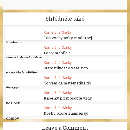
Shlédněte také
Komerčné články
Top vychytávky modernej
kuchyne
Komerčné články
Los v mobile a
rozprávkové výhry
Komerčné články
Starostlivosť o vaše auto
povedie k nižším...
Komerčné články
Čo vám dá matematika do
života?
Komerčné články
Kabelku prispôsobte vždy
udalosti
Komerčné články
Dosky, ktoré znamenajú
domov
Leave a Comment