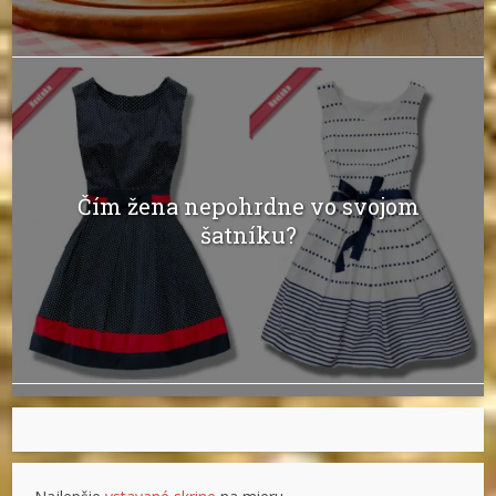
Čím žena nepohrdne vo svojom
šatníku?