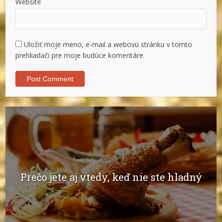
Website
Uložiť moje meno, e-mail a webovú stránku v tomto
prehliadači pre moje budúce komentáre.
Prečo jete aj vtedy, keď nie ste hladný