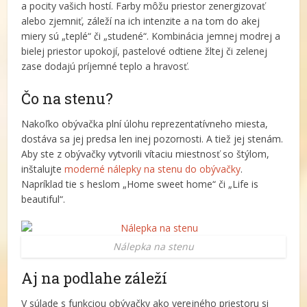
a pocity vašich hostí. Farby môžu priestor zenergizovať
alebo zjemniť, záleží na ich intenzite a na tom do akej
miery sú „teplé“ či „studené“. Kombinácia jemnej modrej a
bielej priestor upokojí, pastelové odtiene žltej či zelenej
zase dodajú príjemné teplo a hravosť.
Čo na stenu?
Nakoľko obývačka plní úlohu reprezentatívneho miesta,
dostáva sa jej predsa len inej pozornosti. A tiež jej stenám.
Aby ste z obývačky vytvorili vítaciu miestnosť so štýlom,
inštalujte
moderné nálepky na stenu do obývačky
.
Napríklad tie s heslom „Home sweet home“ či „Life is
beautiful“.
Nálepka na stenu
Aj na podlahe záleží
V súlade s funkciou obývačky ako verejného priestoru si