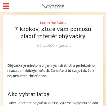
Komerčné články
7 krokov, ktoré vám pomôžu
zladiť interiér obývačky
10 júla, 2026
Jaroslav
Obývačka je miestom príjemných stretnutí a perfektn
é
ho
relaxu po hektický
ch d
ňoch. Zariaď
te si t
ú svoju tak, že z
nej nebudete chcieť odísť.
Ako vybrať farby
Farby, ktoré pre obývačku zvolíte, výrazne ovplyvnia náladu