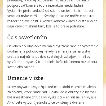
priateľov), preto aj rozloženie nábytku v nich by malo
podporovať konverzáciu a interakciu medzi ľuďmi.
Vytiahnite preto sedadlá od stien a umiestnite ich oproti
sebe. Ak máte väčšiu obývačky, pokojne môžete priestor
rozdeliť na dve časti. A koniec koncov – kreslá či stoličky sa
dajú vždy pritiahnuť tam, kde je to práve potrebné.
Čo s osvetlením
Osvetlenie v obývačke by malo byť zamerané na vytvorenie
uvoľnenej a pohodovej nálady. Zamerajte sa na vrstvy
svetla a najmä na pozíciu svetelných zdrojov – mali by
vytvárať pomyselný trojuholník, kvôli ideálnemu rozloženiu
svetla ako takého.
Umenie v izbe
Steny obývacej izby ožijú, keď ich ozdobíte umením alebo
zbierkami, ktoré máte radi. Pokiaľ ide o obrazy, tie by mali
byť umiestnené zhruba vo výške očí – ani nižšie, ani vyššie.
Ak chcete vytvoriť jednoliaty celok steny s dverami,