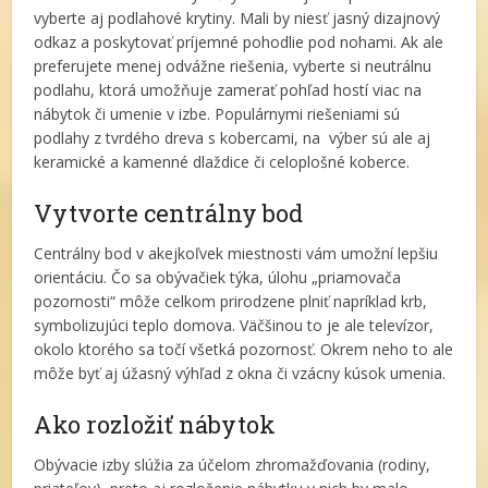
vyberte aj podlahové krytiny. Mali by niesť jasný dizajnový
odkaz a poskytovať príjemné pohodlie pod nohami. Ak ale
preferujete menej odvážne riešenia, vyberte si neutrálnu
podlahu, ktorá umožňuje zamerať pohľad hostí viac na
nábytok či umenie v izbe. Populárnymi riešeniami sú
podlahy z tvrdého dreva s kobercami, na výber sú ale aj
keramické a kamenné dlaždice či celoplošné koberce.
Vytvorte centrálny bod
Centrálny bod v akejkoľvek miestnosti vám umožní lepšiu
orientáciu. Čo sa obývačiek týka, úlohu „priamovača
pozornosti“ môže celkom prirodzene plniť napríklad krb,
symbolizujúci teplo domova. Väčšinou to je ale televízor,
okolo ktorého sa točí všetká pozornosť. Okrem neho to ale
môže byť aj úžasný výhľad z okna či vzácny kúsok umenia.
Ako rozložiť nábytok
Obývacie izby slúžia za účelom zhromažďovania (rodiny,