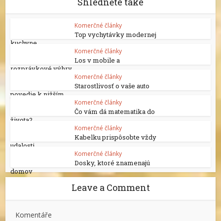
Shlédněte také
Komerčné články
Top vychytávky modernej
kuchyne
Komerčné články
Los v mobile a
rozprávkové výhry
Komerčné články
Starostlivosť o vaše auto
povedie k nižším...
Komerčné články
Čo vám dá matematika do
života?
Komerčné články
Kabelku prispôsobte vždy
udalosti
Komerčné články
Dosky, ktoré znamenajú
domov
Leave a Comment
Komentáře