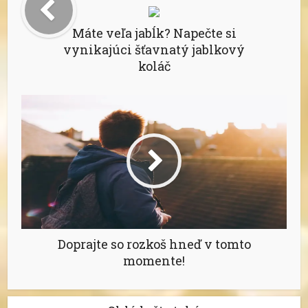
Máte veľa jabĺk? Napečte si
vynikajúci šťavnatý jablkový
koláč
Doprajte so rozkoš hneď v tomto
momente!