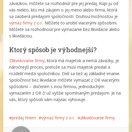
záväzkov, môžete sa rozhodnúť pre jej predaj. Kúpi ju od
vás niekto, kto má záujem o jej meno alebo firma, ktorá
sa zaoberá predajom spoločností. Druhou možnosťou je
výmaz firmy z o.r.
. Môžete to urobiť viacerými spôsobmi.
Môžete sa rozhodnoúť pre vymazanie bez likvidácie alebo
s likvidáciou.
Ktorý spôsob je výhodnejší?
Zlikvidovanie firmy
, ktorá má majetok a nemá záväzky, je
náročnejší proces, pretože sa musí majetok predať a
rozdeliť medzi spoločníkov. Delí sa tiež aj základné imanie.
Spoločnosť bez likvidácie môžete vymazať z OR viacerými
spôsobmi – zlúčením s inou firmou, jednoduchým
vymazaním z OR či už vyššie spomínaným predajom. Je na
vás, ktorý spôsob vám najviac vyhovuje.
predaj firiem
výmaz firmy z o.r.
zlikvidovanie firmy