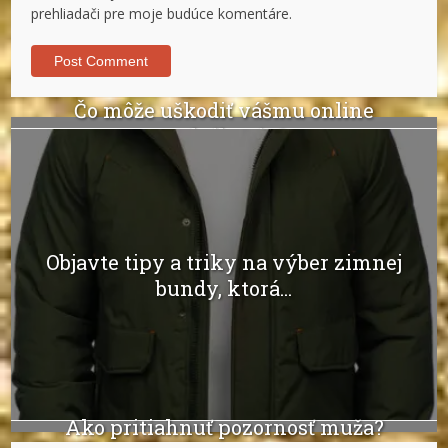
prehliadači pre moje budúce komentáre.
Čo môže uškodiť vášmu online
podnikaniu?
Objavte tipy a triky na výber zimnej
bundy, ktorá...
Ako pritiahnuť pozornosť muža?