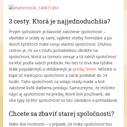
3 cesty. Ktorá je najjednoduchšia?
Prvým spôsobom je klasické založenie spoločnosti –
obeháte si úrady vy sami, vyplníte všetky formuláre a po
dvoch týždňoch máte svoju vlastnú spoločnosť. Druhou
cestou je, že sa s touto požiadavkou obrátite na
spoločnosť, ktorá sa tomuto venuje a tá založí spoločnosť
na kľúč podľa vašich predstáv. No tiež to trvá dva týždne.
Stále populárnejší a obľúbenejší je
predaj firiem
. Môžete si
kúpiť už existujúcu spoločnosť a začať podnikať do 24
hodín. Tieto spoločnosti sa volajú ready made a boli
založené kvôli ďalšiemu predaju. Samozrejme, že môžete
nájsť aj spoločnosti na predaj, ktoré boli používané, ale
oba typy týchto spoločností sú bez záväzkov a pohľadávok.
Chcete sa zbaviť starej spoločnosti?
Máte dve možnosti – v prípade, že máte spoločnosť bez