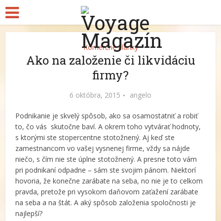
Komerčné články
Ako na založenie či likvidáciu
firmy?
6 októbra, 2015
angelo
Podnikanie je skvelý spôsob, ako sa osamostatniť a robiť
to, čo vás
skutočne baví. A okrem toho vytvárať hodnoty,
s ktorými ste stopercentne stotožnený. Aj keď ste
zamestnancom vo vašej vysnenej firme, vždy sa nájde
niečo, s čím nie ste úplne stotožnený. A presne toto vám
pri podnikaní odpadne – sám ste svojim pánom. Niektorí
hovoria, že konečne zarábate na seba, no nie je to celkom
pravda, pretože pri vysokom daňovom zaťažení zarábate
na seba a na štát. A aký spôsob založenia spoločnosti je
najlepší?