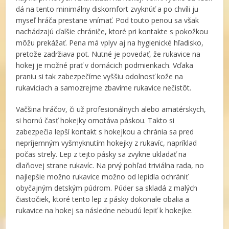
dá na tento minimálny diskomfort zvyknúť a po chvíli ju
myseľ hráča prestane vnímať. Pod touto penou sa však
nachádzajú ďalšie chrániče, ktoré pri kontakte s pokožkou
môžu prekážať. Pena má vplyv aj na hygienické hľadisko,
pretože zadržiava pot. Nutné je povedať, že rukavice na
hokej je možné prať v domácich podmienkach. Vďaka
praniu si tak zabezpečíme vyššiu odolnosť kože na
rukaviciach a samozrejme zbavíme rukavice nečistôt.
Väčšina hráčov, či už profesionálnych alebo amatérskych,
si hornú časť hokejky omotáva páskou. Takto si
zabezpečia lepší kontakt s hokejkou a chránia sa pred
nepríjemným vyšmyknutím hokejky z rukavíc, napríklad
počas strely. Lep z tejto pásky sa zvykne ukladať na
dlaňovej strane rukavíc. Na prvý pohľad triviálna rada, no
najlepšie možno rukavice možno od lepidla ochrániť
obyčajným detským púdrom. Púder sa skladá z malých
čiastočiek, ktoré tento lep z pásky dokonale obalia a
rukavice na hokej sa následne nebudú lepiť k hokejke.