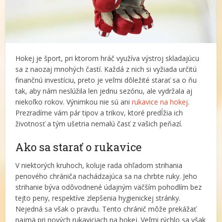
Hokej je šport, pri ktorom hráč využíva výstroj skladajúcu
sa z naozaj mnohých častí. Každá z nich si vyžiada určitú
finančnú investíciu, preto je veľmi dôležité starať sa o ňu
tak, aby nám neslúžila len jednu sezónu, ale vydržala aj
niekoľko rokov. Výnimkou nie sú ani
rukavice na hokej
.
Prezradíme vám pár tipov a trikov, ktoré predĺžia ich
životnosť a tým ušetria nemalú časť z vašich peňazí.
Ako sa starať o rukavice
V niektorých kruhoch, koluje rada ohľadom strihania
penového chrániča nachádzajúca sa na chrbte ruky. Jeho
strihanie býva odôvodnené údajným väčším pohodlím bez
tejto peny, respektíve zlepšenia hygienickej stránky.
Nejedná sa však o pravdu. Tento chránič môže prekážať
najmä pri nových rukaviciach na hokej. Veľmi rýchlo sa však