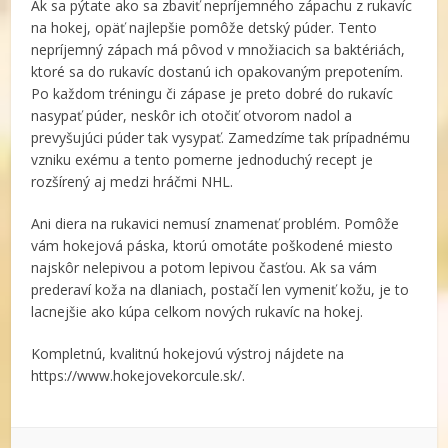
Ak sa pýtate ako sa zbaviť nepríjemného zápachu z rukavíc
na hokej, opäť najlepšie pomôže detský púder. Tento
nepríjemný zápach má pôvod v množiacich sa baktériách,
ktoré sa do rukavíc dostanú ich opakovaným prepotením.
Po každom tréningu či zápase je preto dobré do rukavíc
nasypať púder, neskôr ich otočiť otvorom nadol a
prevyšujúci púder tak vysypať. Zamedzíme tak prípadnému
vzniku exému a tento pomerne jednoduchý recept je
rozšírený aj medzi hráčmi NHL.
Ani diera na rukavici nemusí znamenať problém. Pomôže
vám hokejová páska, ktorú omotáte poškodené miesto
najskôr nelepivou a potom lepivou časťou. Ak sa vám
prederaví koža na dlaniach, postačí len vymeniť kožu, je to
lacnejšie ako kúpa celkom nových rukavíc na hokej.
Kompletnú, kvalitnú hokejovú výstroj nájdete na
https://www.hokejovekorcule.sk/.