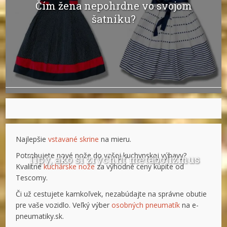
Čím žena nepohrdne vo svojom
šatníku?
Najlepšie
vstavané skrine
na mieru.
Potrebujete nové nože do vašej kuchynskej výbavy?
Tipy, ako si zrýchliť metabolizmus
Kvalitné
kuchárske nože
za výhodné ceny kúpite od
Tescomy.
Či už cestujete kamkoľvek, nezabúdajte na správne obutie
pre vaše vozidlo. Veľký výber
osobných pneumatík
na e-
pneumatiky.sk.