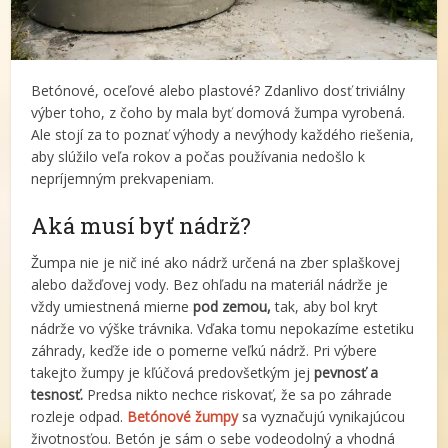
Betónové, oceľové alebo plastové? Zdanlivo dosť triviálny
výber toho, z čoho by mala byť domová žumpa vyrobená.
Ale stojí za to poznať výhody a nevýhody každého riešenia,
aby slúžilo veľa rokov a počas používania nedošlo k
nepríjemným prekvapeniam.
Aká musí byť nádrž?
Žumpa nie je nič iné ako nádrž určená na zber splaškovej
alebo dažďovej vody. Bez ohľadu na materiál nádrže je
vždy umiestnená mierne
pod zemou,
tak, aby bol kryt
nádrže vo výške trávnika. Vďaka tomu nepokazíme estetiku
záhrady, keďže ide o pomerne veľkú nádrž. Pri výbere
takejto žumpy je kľúčová predovšetkým jej
pevnosť a
tesnosť.
Predsa nikto nechce riskovať, že sa po záhrade
rozleje odpad.
Betónové žumpy
sa vyznačujú vynikajúcou
životnosťou. Betón je sám o sebe vodeodolný a vhodná