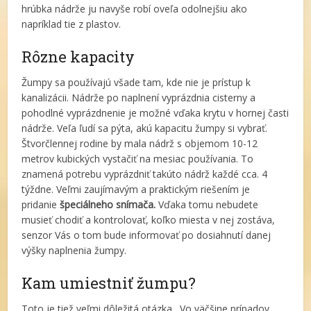
hrúbka nádrže ju navyše robí oveľa odolnejšiu ako
napríklad tie z plastov.
Rôzne kapacity
Žumpy sa používajú všade tam, kde nie je prístup k
kanalizácii. Nádrže po naplnení vyprázdnia cisterny a
pohodlné vyprázdnenie je možné vďaka krytu v hornej časti
nádrže. Veľa ľudí sa pýta, akú kapacitu žumpy si vybrať.
Štvorčlennej rodine by mala nádrž s objemom 10-12
metrov kubických vystačiť na mesiac používania. To
znamená potrebu vyprázdniť takúto nádrž každé cca. 4
týždne. Veľmi zaujímavým a praktickým riešením je
pridanie
špeciálneho snímača.
Vďaka tomu nebudete
musieť chodiť a kontrolovať, koľko miesta v nej zostáva,
senzor Vás o tom bude informovať po dosiahnutí danej
výšky naplnenia žumpy.
Kam umiestniť žumpu?
Toto je tiež veľmi dôležitá otázka. Vo väčšine prípadov