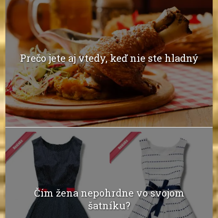
Prečo jete aj vtedy, keď nie ste hladný
Čím žena nepohrdne vo svojom
šatníku?