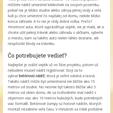
môžete nádrž umiestniť kdekoľvek na svojom pozemku,
pokiaľ nie je blízko studne alebo zdroja pitnej vody a veľa
ľudí ju chce umiestniť čo najďalej od domu, niekde blízko
konca záhrada. A to nie je vždy dobrá voľba. Prečo?
Hmotnosť auta, ktoré vyprázdňuje septik, nie je malá, ak si
chcete užiť pekný trávnik alebo záhradu s uličkami, vyberte
si miesto, kam sa takéto auto nielen ľahko dostane, ale
nespôsobí škody na trávniku.
Čo potrebujete vedieť?
Najlepšie je zvážiť septik už vo fáze projektu, potom už
nebudete musieť nádrž registrovať. Stojí za to
vybrať
betónovú nádrž
, ktorá je veľmi odolná a tesná.
Takáto nádrž môže byť umiestnená nie bližšie ako 15
metrov od studne. No nesmie byť takisto bližšie ako 5
metrov od okien domu. Ak sa rozhodnete mať nádrž s
objemom viac ako 10 metrov kubických, bude potrebných
viac formalít. Betónové žumpy sú hotové nádrže, ktorých
montáž nezaberie veľa času. V minulosti sa robili podobne