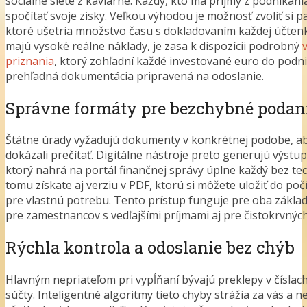
sociálne siete z kaviarne. Každý, kto má príjmy z podnikani
spočítať svoje zisky. Veľkou výhodou je možnosť zvoliť si 
ktoré ušetria množstvo času s dokladovaním každej účtenky
majú vysoké reálne náklady, je zasa k dispozícii podrobný
priznania
, ktorý zohľadní každé investované euro do podni
prehľadná dokumentácia pripravená na odoslanie.
Správne formáty pre bezchybné podan
Štátne úrady vyžadujú dokumenty v konkrétnej podobe, ab
dokázali prečítať. Digitálne nástroje preto generujú výstu
ktorý nahrá na portál finančnej správy úplne každý bez tec
tomu získate aj verziu v PDF, ktorú si môžete uložiť do počí
pre vlastnú potrebu. Tento prístup funguje pre oba základn
pre zamestnancov s vedľajšími príjmami aj pre čistokrvných
Rýchla kontrola a odoslanie bez chýb
Hlavným nepriateľom pri vypĺňaní bývajú preklepy v číslach
súčty. Inteligentné algoritmy tieto chyby strážia za vás a n