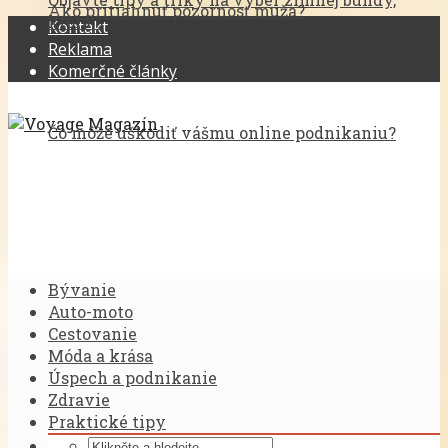
Ako pritiahnuť pozornosť muža?
ktorá...
Kontakt
Reklama
Komerčné články
Čo môže uškodiť vášmu online podnikaniu?
Bývanie
Auto-moto
Cestovanie
Móda a krása
Úspech a podnikanie
Zdravie
Praktické tipy