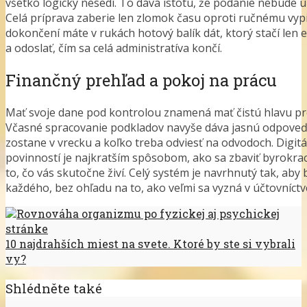
všetko logicky nesedí. To dáva istotu, že podanie nebude ú
Celá príprava zaberie len zlomok času oproti ručnému vyp
dokončení máte v rukách hotový balík dát, ktorý stačí len 
a odoslať, čím sa celá administratíva končí.
Finančný prehľad a pokoj na prácu
Mať svoje dane pod kontrolou znamená mať čistú hlavu pre
Včasné spracovanie podkladov navyše dáva jasnú odpoveď 
zostane v vrecku a koľko treba odviesť na odvodoch. Digitá
povinností je najkratším spôsobom, ako sa zbaviť byrokraci
to, čo vás skutočne živí. Celý systém je navrhnutý tak, aby
každého, bez ohľadu na to, ako veľmi sa vyzná v účtovníctv
Rovnováha organizmu po fyzickej aj psychickej
stránke
10 najdrahších miest na svete. Ktoré by ste si vybrali
vy?
Shlédněte také