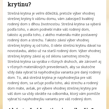
krytinu?
Strešná krytina je veľmi dôležitá, pretože výber vhodnej
strešnej krytiny k vášmu domu, vám zabezpečí kvalitný
rodinný dom s dlhou životnosťou. Strešná krytina sa vyberá
podľa toho, v akom podnebí máte váš rodinný dom,
takisto aj podľa toho, z akého materiálu máte postavený
rodinný dom a strechu. Takisto závisí výber vhodnej
strešnej krytiny aj od toho, či idete strešnú krytinu dávať na
novostavbu, alebo už na starší rodinný dom. Výber vhodnej
strešnej krytiny závisí aj od sklonu samotnej strechy.
Strešná krytina sa vyrába v rôznych druhoch, ale zároveň aj
v rôznych materiálových prevedeniach, aby sa skutočne
vždy dala vybrať tá najvhodnejšia varianta pre daný rodinný
dom. To, aká strešná krytina je najvhodnejšia pre váš
rodinný dom, sa určuje podľa toho, akú strechu a rodinný
dom máte, avšak, pri výbere vhodnej strešnej krytiny pre
váš dom sa vždy obráťte na odborníka, ktorý vám pomôže
vybrať tú najvhodnejšiu variantu pre váš rodinný dom.