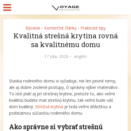
Bývanie
Komerčné články
Praktické tipy
•
•
Kvalitná strešná krytina rovná
sa kvalitnému domu
17 júla, 2026
angelo
Stavba rodinného domu si vyžaduje, nie len pevné nervy,
ale aj dobre zvolené postupy, či správny výber materiálov.
To isté platí aj pri strešnej krytine, pretože to, ako veľmi
kvalitnú budete mať strešnú krytinu, tak veľmi bude váš
dom kvalitný.
Strešná krytina
je teda veľmi dôležitou a
podstatnou súčasťou rodinného domu.
Ako správne si vybrať strešnú