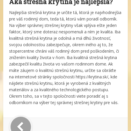
Aká strešná krytina je najlepšia?
Najlepšia strešná krytina je určite tá, ktorá je najvhodnejšia
pre váš rodinný dom, teda tá, ktorú vám poradí odborník.
Na výber správnej strešnej krytiny však vplýva ešte jeden
faktor, ktorý sme doteraz nespomenuli a ním je kvalita. Iba
kvalitná strešná krytina je odolná a má dlhú životnosť,
svojou odolnosťou zabezpečuje, okrem iného aj to, že
stopercentne chráni váš rodinný dom pred poškodením, či
znížením kvality života v ňom. Iba kvalitná strešná krytina
zabezpečil kvalitu života vo vašom rodinnom dome. Ak
máte záujem o kvalitnú strešnú krytinu, určite sa obráťte
na internetové stránky spoločnosti https://krytina.sk/, kde
nájdete strešnú krytinu, ktorá je vyrobená z kvalitných
materiálov a za kvalitného technologického postupu.
Okrem toho, sa v tejto spoločnosti viete poradiť aj s
odborníkom na výber tej správnej strešnej krytiny pre vás.