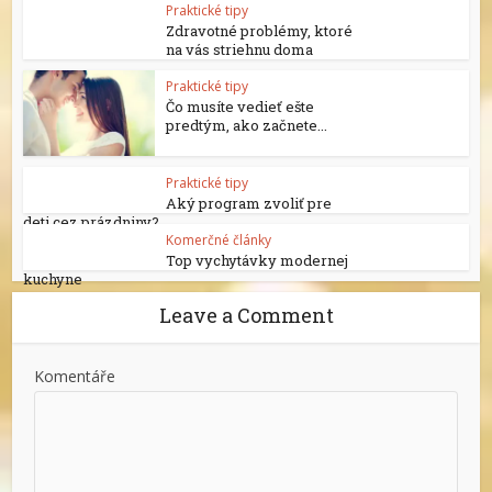
Praktické tipy
Zdravotné problémy, ktoré
na vás striehnu doma
Praktické tipy
Čo musíte vedieť ešte
predtým, ako začnete...
Praktické tipy
Aký program zvoliť pre
deti cez prázdniny?
Komerčné články
Top vychytávky modernej
kuchyne
Leave a Comment
Komentáře