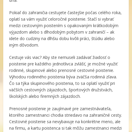
dňa.
Pokiaľ do zahraničia cestujete častejšie počas celého roka,
oplatí sa vám využiť celoročné poistenie. Stačí si vybrať
medzi cestovným poistením s opakovaným krátkodobým
výjazdom alebo s dlhodobým pobytom v zahraničí – ak
idete do cudziny na dlhšiu dobu kvôli práci, štúdiu alebo
iným dôvodom.
Cestuje vás viac? Aby ste nemuseli zadávať žiadosť o
poistenie pre každého jednotlivca zvlášť, je možné využiť
rodinné, skupinové alebo prenosné cestovné poistenie.
Výhodou rodinného poistenia býva zväčša rodinná zľava.
Čo sa týka skupinového poistenia, to sa oplatí využiť pri
väčších cestovných zájazdoch, športových družstvách,
školských alebo firemných zájazdoch.
Prenosné poistenie je zaujímavé pre zamestnávateľa,
ktorého zamestnanci chodia striedavo na zahraničné cesty.
Cestovné poistenie sa nevybavuje na konkrétne meno, ale
na firmu, a kartu poistenca si tak môžu zamestnanci medzi