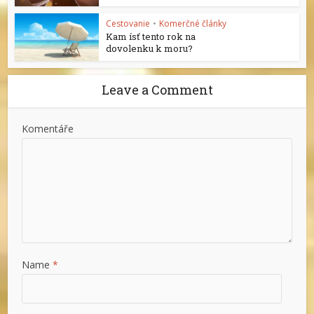
Cestovanie
•
Komerčné články
Kam ísť tento rok na
dovolenku k moru?
Leave a Comment
Komentáře
Name
*