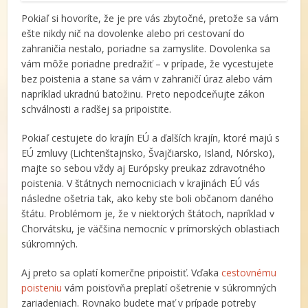
Pokiaľ si hovoríte, že je pre vás zbytočné, pretože sa vám
ešte nikdy nič na dovolenke alebo pri cestovaní do
zahraničia nestalo, poriadne sa zamyslite. Dovolenka sa
vám môže poriadne predražiť – v prípade, že vycestujete
bez poistenia a stane sa vám v zahraničí úraz alebo vám
napríklad ukradnú batožinu. Preto nepodceňujte zákon
schválnosti a radšej sa pripoistite.
Pokiaľ cestujete do krajín EÚ a ďalších krajín, ktoré majú s
EÚ zmluvy (Lichtenštajnsko, Švajčiarsko, Island, Nórsko),
majte so sebou vždy aj Európsky preukaz zdravotného
poistenia. V štátnych nemocniciach v krajinách EÚ vás
následne ošetria tak, ako keby ste boli občanom daného
štátu. Problémom je, že v niektorých štátoch, napríklad v
Chorvátsku, je väčšina nemocníc v prímorských oblastiach
súkromných.
Aj preto sa oplatí komerčne pripoistiť. Vďaka
cestovnému
poisteniu
vám poisťovňa preplatí ošetrenie v súkromných
zariadeniach. Rovnako budete mať v prípade potreby