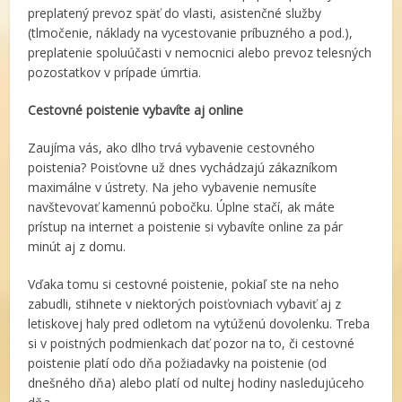
preplatený prevoz späť do vlasti, asistenčné služby
(tlmočenie, náklady na vycestovanie príbuzného a pod.),
preplatenie spoluúčasti v nemocnici alebo prevoz telesných
pozostatkov v prípade úmrtia.
Cestovné poistenie vybavíte aj online
Zaujíma vás, ako dlho trvá vybavenie cestovného
poistenia? Poisťovne už dnes vychádzajú zákazníkom
maximálne v ústrety. Na jeho vybavenie nemusíte
navštevovať kamennú pobočku. Úplne stačí, ak máte
prístup na internet a poistenie si vybavíte online za pár
minút aj z domu.
Vďaka tomu si cestovné poistenie, pokiaľ ste na neho
zabudli, stihnete v niektorých poisťovniach vybaviť aj z
letiskovej haly pred odletom na vytúženú dovolenku. Treba
si v poistných podmienkach dať pozor na to, či cestovné
poistenie platí odo dňa požiadavky na poistenie (od
dnešného dňa) alebo platí od nultej hodiny nasledujúceho