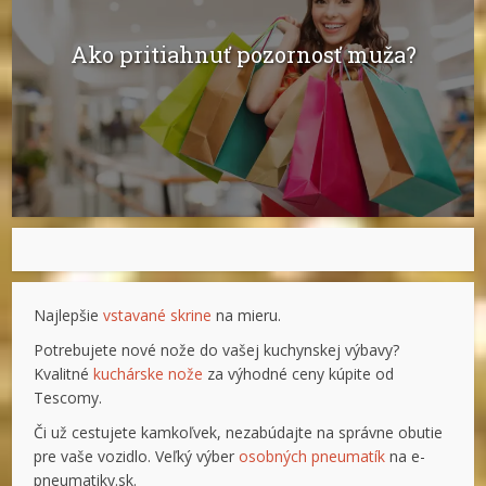
Ako pritiahnuť pozornosť muža?
Najlepšie
vstavané skrine
na mieru.
Potrebujete nové nože do vašej kuchynskej výbavy?
Kvalitné
kuchárske nože
za výhodné ceny kúpite od
Tescomy.
Či už cestujete kamkoľvek, nezabúdajte na správne obutie
pre vaše vozidlo. Veľký výber
osobných pneumatík
na e-
pneumatiky.sk.