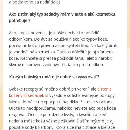
a podľa toho sa riadiť ďalej.
Ako zistím aký typ sedačky mám v aute a akú kozmetiku
potrebuje ?
Ako sme si povedali, je lepšie nechať to posúdiť
odborníkom. Do áut sa používa niekoľko typov kože,
počínajúc kožou pravou alebo syntetickou. Na každý druh
je vhodná iná kozmetika. Takisto dôležité je aj sfarbenie
kože. Nechcete si predsa poškodiť farbu, alebo narobiť
škvrny nesprávne zvoleným čistiacim prostriedkom.
Ktorým babským radám je dobré sa vyvarovať ?
Babské recepty sú možno dobré pri varení, ale
čistenie
kožených sedačiek
si vyžaduje sofistikovanejšie postupy.
Medzi domáce recepty patrí napríklad čistenie s octom.
Určite to neodporúčame, nakoľko neviete ako bude koža
reagovať. Ocot je prirodzene kyslý, a kyselina aj keď
riedená môže kožu vážne poškodiť. Ďalším mýtom je aj
použitie sódy bikarbóny, ktorá síce má čistiace a bieliace