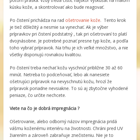
potom praská. Vždy treba čistič najskôr vyskúšať na malom
kúsku kože, a skontrolovať ako bude reagovať.
Po čistení prichádza na rad
ošetrovanie kože
. Tento krok
je tiež dôležitý a nesmie sa vynechať. Ak je výber
prípravkov pri čistení podstatný , tak pri ošetrovaní to platí
dvojnásobne. Je potrebné poznať presne typ kože, a podľa
toho vybrať prípravok. Na trhu je ich veľké množstvo, a nie
všetky disponujú rovnakou kvalitou.
Po čistení treba nechať kožu vyschnúť približne 30 až 60
minút. Netreba to podceňovať, lebo ak nanesiete
ošetrujúci prípravok na nevyschnutú kožu, hrozí že
prípravok poriadne nevsiakne. To sú aj zbytočne vyhodené
peniaze, čo určite nechcete.
Viete na čo je dobrá impregnácia ?
Ošetrovanie, alebo odborný názov impregnácia pridá
vášmu koženému interiéru na životnosti. Chráni pred UV
žiarením a zároveň zabraňuje znečisteniu. Nie je to