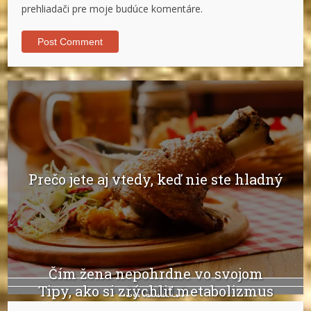
prehliadači pre moje budúce komentáre.
Prečo jete aj vtedy, keď nie ste hladný
Čím žena nepohrdne vo svojom
Tipy, ako si zrýchliť metabolizmus
šatníku?