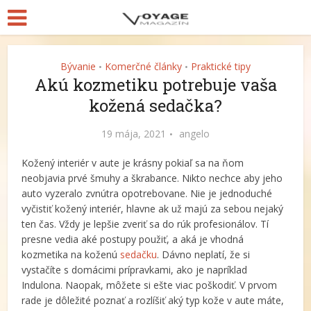
Bývanie
Komerčné články
Praktické tipy
•
•
Akú kozmetiku potrebuje vaša
kožená sedačka?
19 mája, 2021
angelo
Kožený interiér v aute je krásny pokiaľ sa na ňom
neobjavia prvé šmuhy a škrabance. Nikto nechce aby jeho
auto vyzeralo zvnútra opotrebovane. Nie je jednoduché
vyčistiť kožený interiér, hlavne ak už majú za sebou nejaký
ten čas. Vždy je lepšie zveriť sa do rúk profesionálov. Tí
presne vedia aké postupy použiť, a aká je vhodná
kozmetika na koženú
sedačku
. Dávno neplatí, že si
vystačíte s domácimi prípravkami, ako je napríklad
Indulona. Naopak, môžete si ešte viac poškodiť. V prvom
rade je dôležité poznať a rozlíšiť aký typ kože v aute máte,