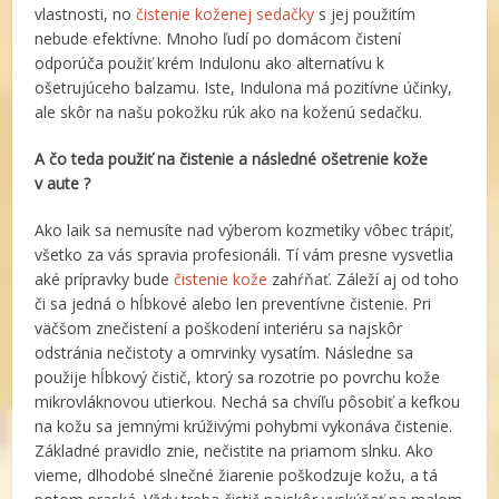
vlastnosti, no
čistenie koženej sedačky
s jej použitím
nebude efektívne. Mnoho ľudí po domácom čistení
odporúča použiť krém Indulonu ako alternatívu k
ošetrujúceho balzamu. Iste, Indulona má pozitívne účinky,
ale skôr na našu pokožku rúk ako na koženú sedačku.
A čo teda použiť na čistenie a následné ošetrenie kože
v aute ?
Ako laik sa nemusíte nad výberom kozmetiky vôbec trápiť,
všetko za vás spravia profesionáli. Tí vám presne vysvetlia
aké prípravky bude
čistenie kože
zahŕňať. Záleží aj od toho
či sa jedná o hĺbkové alebo len preventívne čistenie. Pri
väčšom znečistení a poškodení interiéru sa najskôr
odstránia nečistoty a omrvinky vysatím. Následne sa
použije hĺbkový čistič, ktorý sa rozotrie po povrchu kože
mikrovláknovou utierkou. Nechá sa chvíľu pôsobiť a kefkou
na kožu sa jemnými krúživými pohybmi vykonáva čistenie.
Základné pravidlo znie, nečistite na priamom slnku. Ako
vieme, dlhodobé slnečné žiarenie poškodzuje kožu, a tá