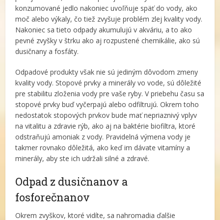
konzumované jedlo nakoniec uvoľňuje späť do vody, ako
moč alebo výkaly, čo tiež zvyšuje problém zlej kvality vody.
Nakoniec sa tieto odpady akumulujú v akváriu, a to ako
pevné zvyšky v štrku ako aj rozpustené chemikálie, ako sú
dusičnany a fosfáty.
Odpadové produkty však nie sú jediným dôvodom zmeny
kvality vody. Stopové prvky a minerály vo vode, sú dôležité
pre stabilitu zloženia vody pre vaše ryby. V priebehu času sa
stopové prvky buď vyčerpajú alebo odfiltrujú. Okrem toho
nedostatok stopových prvkov bude mať nepriaznivý vplyv
na vitalitu a zdravie rýb, ako aj na baktérie biofiltra, ktoré
odstraňujú amoniak z vody. Pravidelná výmena vody je
takmer rovnako dôležitá, ako keď im dávate vitamíny a
minerály, aby ste ich udržali silné a zdravé.
Odpad z dusičnanov a
fosforečnanov
Okrem zvyškov, ktoré vidíte, sa nahromadia ďalšie