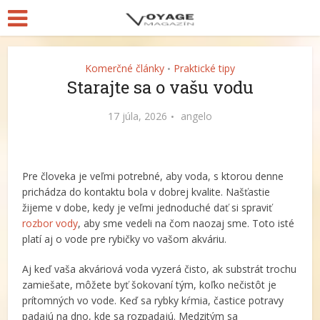
Komerčné články
Praktické tipy
•
Starajte sa o vašu vodu
17 júla, 2026
angelo
Pre človeka je veľmi potrebné, aby voda, s ktorou denne
prichádza do kontaktu bola v dobrej kvalite. Našťastie
žijeme v dobe, kedy je veľmi jednoduché dať si spraviť
rozbor vody
, aby sme vedeli na čom naozaj sme. Toto isté
platí aj o vode pre rybičky vo vašom akváriu.
Aj keď vaša akváriová voda vyzerá čisto, ak substrát trochu
zamiešate, môžete byť šokovaní tým, koľko nečistôt je
prítomných vo vode. Keď sa rybky kŕmia, častice potravy
padajú na dno, kde sa rozpadajú. Medzitým sa