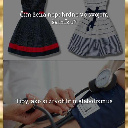
Čím žena nepohrdne vo svojom
šatníku?
Tipy, ako si zrýchliť metabolizmus