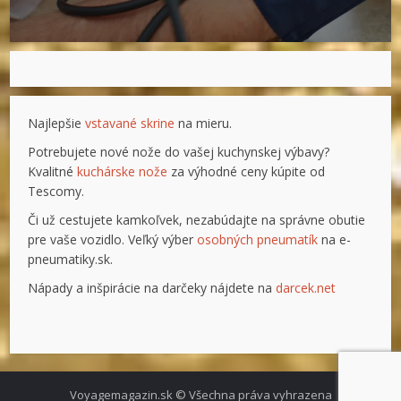
Najlepšie
vstavané skrine
na mieru.
Potrebujete nové nože do vašej kuchynskej výbavy?
Kvalitné
kuchárske nože
za výhodné ceny kúpite od
Tescomy.
Či už cestujete kamkoľvek, nezabúdajte na správne obutie
pre vaše vozidlo. Veľký výber
osobných pneumatík
na e-
pneumatiky.sk.
Nápady a inšpirácie na darčeky nájdete na
darcek.net
Voyagemagazin.sk © Všechna práva vyhrazena