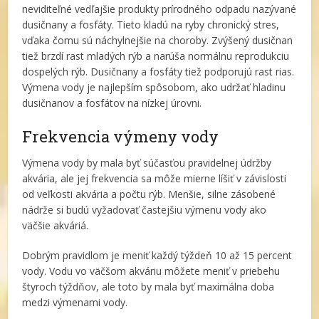
neviditeľné vedľajšie produkty prírodného odpadu nazývané
dusičnany a fosfáty. Tieto kladú na ryby chronický stres,
vďaka čomu sú náchylnejšie na choroby. Zvýšený dusičnan
tiež brzdí rast mladých rýb a narúša normálnu reprodukciu
dospelých rýb. Dusičnany a fosfáty tiež podporujú rast rias.
Výmena vody je najlepším spôsobom, ako udržať hladinu
dusičnanov a fosfátov na nízkej úrovni.
Frekvencia výmeny vody
Výmena vody by mala byť súčasťou pravidelnej údržby
akvária, ale jej frekvencia sa môže mierne líšiť v závislosti
od veľkosti akvária a počtu rýb. Menšie, silne zásobené
nádrže si budú vyžadovať častejšiu výmenu vody ako
väčšie akváriá.
Dobrým pravidlom je meniť každý týždeň 10 až 15 percent
vody. Vodu vo väčšom akváriu môžete meniť v priebehu
štyroch týždňov, ale toto by mala byť maximálna doba
medzi výmenami vody.