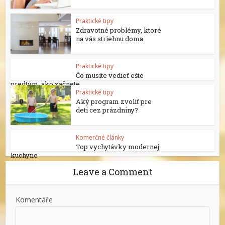
Praktické tipy
Zdravotné problémy, ktoré
na vás striehnu doma
Praktické tipy
Čo musíte vedieť ešte
predtým, ako začnete...
Praktické tipy
Aký program zvoliť pre
deti cez prázdniny?
Komerčné články
Top vychytávky modernej
kuchyne
Leave a Comment
Komentáře