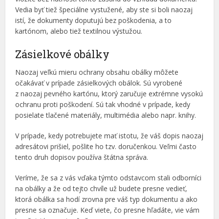
Vedia byť tiež špeciálne vystužené, aby ste si boli naozaj
istí, že dokumenty doputujú bez poškodenia, a to
kartónom, alebo tiež textilnou výstužou.
Zásielkové obálky
Naozaj veľkú mieru ochrany obsahu obálky môžete
očakávať v prípade zásielkových obálok. Sú vyrobené
z naozaj pevného kartónu, ktorý zaručuje extrémne vysokú
ochranu proti poškodení. Sú tak vhodné v prípade, kedy
posielate tlačené materiály, multimédia alebo napr. knihy.
V prípade, kedy potrebujete mať istotu, že váš dopis naozaj
adresátovi prišiel, pošlite ho tzv. doručenkou. Veľmi často
tento druh dopisov používa štátna správa.
Veríme, že sa z vás vďaka týmto odstavcom stali odborníci
na obálky a že od tejto chvíle už budete presne vedieť,
ktorá obálka sa hodí zrovna pre váš typ dokumentu a ako
presne sa označuje. Keď viete, čo presne hľadáte, vie vám