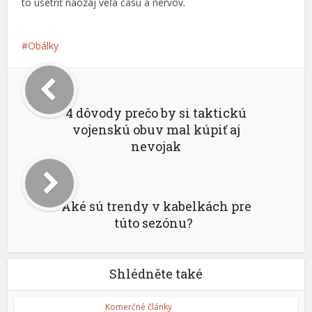
to ušetriť naozaj veľa času a nervov.
Obálky
4 dôvody prečo by si taktickú
vojenskú obuv mal kúpiť aj
nevojak
Aké sú trendy v kabelkách pre
túto sezónu?
Shlédněte také
Komerčné články