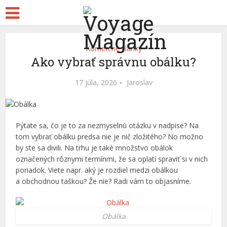
Komerčné články
Ako vybrať správnu obálku?
17 júla, 2026
Jaroslav
Pýtate sa, čo je to za nezmyselnú otázku v nadpise? Na
tom vybrať obálku predsa nie je nič zložitého? No možno
by ste sa divili. Na trhu je také množstvo obálok
označených r
ô
znymi termínmi, že sa oplatí spraviť si v nich
poriadok. Viete napr. aký je rozdiel medzi obálkou
a obchodnou taškou? Že nie? Radi vám to objasníme.
Obálka