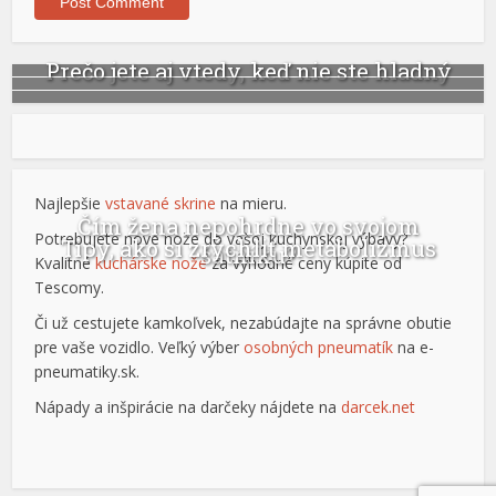
Prečo jete aj vtedy, keď nie ste hladný
Najlepšie
vstavané skrine
na mieru.
Čím žena nepohrdne vo svojom
Potrebujete nové nože do vašej kuchynskej výbavy?
Tipy, ako si zrýchliť metabolizmus
šatníku?
Kvalitné
kuchárske nože
za výhodné ceny kúpite od
Tescomy.
Či už cestujete kamkoľvek, nezabúdajte na správne obutie
pre vaše vozidlo. Veľký výber
osobných pneumatík
na e-
pneumatiky.sk.
Nápady a inšpirácie na darčeky nájdete na
darcek.net