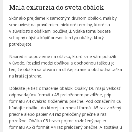
Malá exkurzia do sveta obálok
Sk
ô
r ako prejdeme k samotným druhom obálok, mali by
sme uviesť na pravú mieru niektoré termíny, ktoré sa
v súvislosti s obálkami používajú. Vďaka tomu budete
schopný nájsť a kúpiť presne ten typ obálky, ktorý
potrebujete.
Napred si odpovieme na otázku, ktorú sme vám položili
v úvode. Rozdiel medzi obálkou a obchodnou taškou je
ten, že obálka sa otvára na dlhšej strane a obchodná taška
na kratšej strane.
D
ô
ležité je tiež označenie obálok. Obálky DL majú veľkosť
odpovedajúcu formátu A5 preloženom pozdĺžne, príp.
formátu A4 dvakrát zloženému priečne. Pod označením C6
hľadajte obálku, do ktorej sa zmestí formát A5 raz zložený
priečne alebo papier A4 raz preložený priečne a raz
pozdĺžne. Obálka C5 hravo pojme rozložený papier
formátu A5 či formát A4 raz preložený priečne. A zostávajú