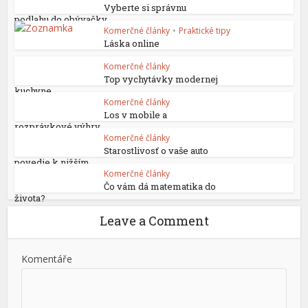
Vyberte si správnu
podlahu do obývačky
Komerčné články
•
Praktické tipy
Láska online
Komerčné články
Top vychytávky modernej
kuchyne
Komerčné články
Los v mobile a
rozprávkové výhry
Komerčné články
Starostlivosť o vaše auto
povedie k nižším...
Komerčné články
Čo vám dá matematika do
života?
Leave a Comment
Komentáře