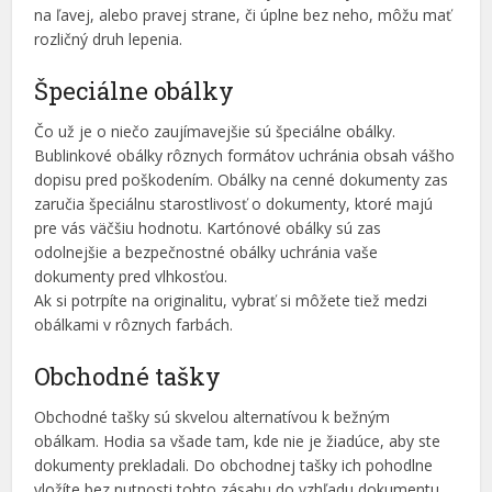
na ľavej, alebo pravej strane, či úplne bez neho, môžu mať
rozličný druh lepenia.
Špeciálne obálky
Čo už je o niečo zaujímavejšie sú špeciálne obálky.
Bublinkové obálky rôznych formátov uchránia obsah vášho
dopisu pred poškodením. Obálky na cenné dokumenty zas
zaručia špeciálnu starostlivosť o dokumenty, ktoré majú
pre vás väčšiu hodnotu. Kartónové obálky sú zas
odolnejšie a bezpečnostné obálky uchránia vaše
dokumenty pred vlhkosťou.
Ak si potrpíte na originalitu, vybrať si môžete tiež medzi
obálkami v rôznych farbách.
Obchodné tašky
Obchodné tašky sú skvelou alternatívou k bežným
obálkam. Hodia sa všade tam, kde nie je žiadúce, aby ste
dokumenty prekladali. Do obchodnej tašky ich pohodlne
vložíte bez nutnosti tohto zásahu do vzhľadu dokumentu.