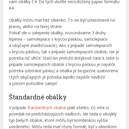
nám obálky C4. Do tých vložíte nerozložený papier formátu
A4.
Obálky m
ôžu mať tiež okienko. To vie byť umiestnené na
pravej, alebo na ľavej strane.
Pokiaľ ide o zalepenie obálky, rozoznávame 3 druhy
lepenia – samolepiace s krycou páskou, samolepiace
a obyčajné (navlhčovacie). Ako v prípade samolepiacich
s krycou páskou, tak v prípade samolepiacich obálok, nie je
potreba nič vlhčiť. Stačí len preložiť dotykové časti k sebe (v
prípade samolepiacich obálok s krycou páskou je najskôr
potreba odstrániť pásku) a obálka je bezpečne uzatvorená.
I tých obyčajných je potreba lepidlo najskôr navlhčiť
a potom pohodlne zalepiť.
Štandardné obálky
V prípade
štandardných obálok
platí všetko, čo sme si
povedali na predchádzajúcich riadkoch. Ide teda o obvyklý
typ bielych obálok, ktoré môžu byť kombináciu vyššie
uvedeného. Môžu teda mať rôzny formát, byť s okienkom