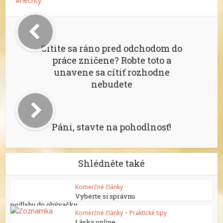
nechty
Cítite sa ráno pred odchodom do
práce zničene? Robte toto a
unavene sa cítiť rozhodne
nebudete
Páni, stavte na pohodlnosť!
Shlédněte také
Komerčné články
Vyberte si správnu
podlahu do obývačky
Komerčné články
•
Praktické tipy
Láska online