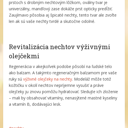
prstoch s drobným nechtovým lôžkom, oválny tvar je
univerzálny, mandľový zase dokáže prst opticky predĺžiť.
Zaujímavo pôsobia aj špicaté nechty, tento tvar ale zvoľte
len ak sú vaše nechty tvrdé a skutočne odolné.
Revitalizácia nechtov výživnými
olejčekmi
Regenerácia v akejkoľvek podobe pôsobí na ľudské telo
ako balzam. A takýmto regeneračným balzamom pre vaše
ruky sú
výživné olejčeky na nechty
. Modeláž môže totiž
kožtičku v okolí nechtov nepríjemne vysušiť a práve
olejčeky ju znovu pomôžu hydratovať. Sledujte ich zloženie
– mali by obsahovať vitamíny, nenasýtené mastné kyseliny
a vitamín B, dodávajúci lesk.