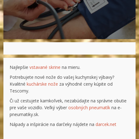
Najlepšie
vstavané skrine
na mieru.
Potrebujete nové nože do vašej kuchynskej výbavy?
Kvalitné
kuchárske nože
za výhodné ceny kúpite od
Tescomy.
Či už cestujete kamkoľvek, nezabúdajte na správne obutie
pre vaše vozidlo. Veľký výber
osobných pneumatík
na e-
pneumatiky.sk.
Nápady a inšpirácie na darčeky nájdete na
darcek.net