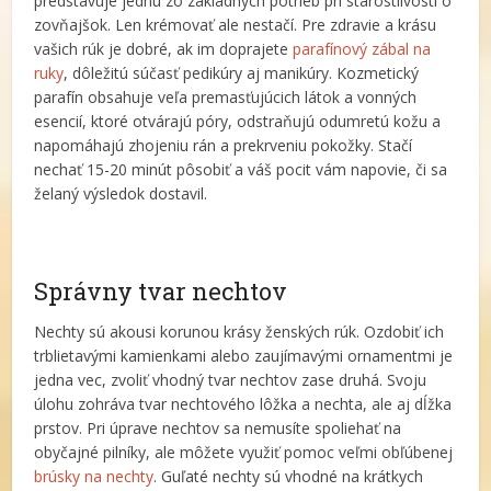
predstavuje jednu zo základných potrieb pri starostlivosti o
zovňajšok. Len krémovať ale nestačí. Pre zdravie a krásu
vašich rúk je dobré, ak im doprajete
parafínový zábal na
ruky
, dôležitú súčasť pedikúry aj manikúry. Kozmetický
parafín obsahuje veľa premasťujúcich látok a vonných
esencií, ktoré otvárajú póry, odstraňujú odumretú kožu a
napomáhajú zhojeniu rán a prekrveniu pokožky. Stačí
nechať 15-20 minút pôsobiť a váš pocit vám napovie, či sa
želaný výsledok dostavil.
Správny tvar nechtov
Nechty sú akousi korunou krásy ženských rúk. Ozdobiť ich
trblietavými kamienkami alebo zaujímavými ornamentmi je
jedna vec, zvoliť vhodný tvar nechtov zase druhá. Svoju
úlohu zohráva tvar nechtového lôžka a nechta, ale aj dĺžka
prstov. Pri úprave nechtov sa nemusíte spoliehať na
obyčajné pilníky, ale môžete využiť pomoc veľmi obľúbenej
brúsky na nechty
. Guľaté nechty sú vhodné na krátkych