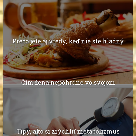
Prečo jete aj vtedy, keď nie ste hladný
Čím žena nepohrdne vo svojom
šatníku?
Tipy, ako si zrýchliť metabolizmus