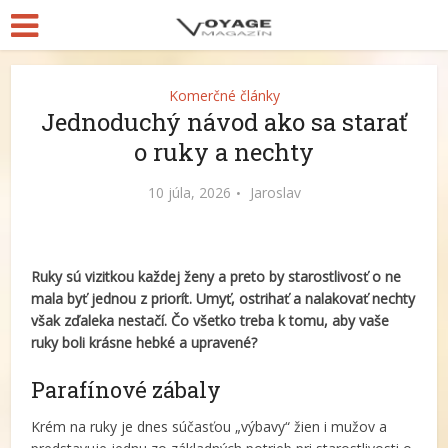
Komerčné články
Jednoduchý návod ako sa starať
o ruky a nechty
10 júla, 2026
Jaroslav
Ruky sú vizitkou každej ženy a preto by starostlivosť o ne
mala byť jednou z priorít. Umyť, ostrihať a nalakovať nechty
však zďaleka nestačí. Čo všetko treba k tomu, aby vaše
ruky boli krásne hebké a upravené?
Parafínové zábaly
Krém na ruky je dnes súčasťou „výbavy“ žien i mužov a